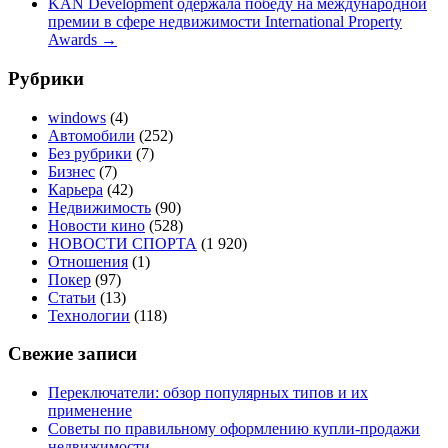
KAN Development одержала победу на международной
премии в сфере недвижимости International Property
Awards
→
Рубрики
windows
(4)
Автомобили
(252)
Без рубрики
(7)
Бизнес
(7)
Карьера
(42)
Недвижимость
(90)
Новости кино
(528)
НОВОСТИ СПОРТА
(1 920)
Отношения
(1)
Покер
(97)
Статьи
(13)
Технологии
(118)
Свежие записи
Переключатели: обзор популярных типов и их
применение
Советы по правильному оформлению купли-продажи
недвижимости