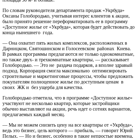
По словам руководителя департамента продаж «Укрбуда»
Оксаны Голобородько, учитывая интерес клиентов к акции,
было принято решение переформатировать ее в программу
«Доступное жилье от «Укрбуда», которая будет действовать до
конца нынешнего года.
— Она охватит пять жилых комплексов, расположенных в
Дарницком, Святошинском и Голосеевском районах Киева.
В рамках программы предлагаются не только однокомнатные,
но также двух- и трехкомнатные квартиры, — рассказывает
Голобородько. — Это не раздача подарков, а вполне здравый
подход. Корпорация смогла максимально оптимизировать
строительные и маркетинговые процессы, чтобы предложить
покупателям полноценное жилье по доступным ценам в
своих ЖК и без ущерба для качества.
Голобородько отметила, что в программе «Доступное жилье»
участвуют не несколько квартир, которые застройщики
обычно выставляют на акции, речь идет о сотнях вариантов,
предлагаемых каждый месяц.
— Мы не можем снизить цену на все квартиры от «Укрбуда»,
ведь это бизнес, цель которого — прибыль, — говорит Юрий
Пелых. — Но и бизнес, особенно в такие непростые времена,