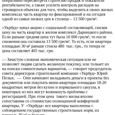
оперативно пересмотреть стратегию продаж и показатели
рентабельности, а также усилить контроль расходов на
строящихся объектах для того, чтобы выделить в своих жилых
комплексах часть квартир по фиксированной и на сегодня
одной из самых низких цен в столице – 13 500 грн/м².
«Укрбуд» начал акцию с социальной составляющей, снизив
цену на часть квартир в жилом комплексе Дарницкого района.
Если раньше средняя цена тут была 16 000 грн/м², то после
снижения она составила 13 500 грн/м². То есть, если квартира
площадью 30 м² раньше стоила 480 тыс. грн., то теперь ее
цена составляет 405 тыс. грн.
— Зачастую сложная экономическая ситуация или не
позволяет людям сделать желанную покупку, или толкает их
на поиски сомнительных вариантов, — говорит председатель
совета директоров строительной компании «Укрбуд» Юрий
Пелых. — Они начинают вкладывать деньги в проекты без
документов или покупать мини-квартиры площадью 18-20
квадратных метров без кухни и нормального санузла, в
некоторых из них могут возникнуть проблемы с
регистрацией. При этом цена такого жилья вполне
сопоставима со стоимостью полноценной комфортной
квартиры. У «Укрбуда» все квартиры выполнены с
соблюдением государственных строительных норм, их
площадь 30 м² и больше.