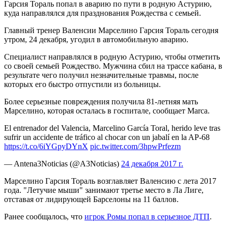
Гарсия Тораль попал в аварию по пути в родную Астурию,
куда направлялся для празднования Рождества с семьей.
Главный тренер Валенсии Марселино Гарсия Тораль сегодня
утром, 24 декабря, угодил
в автомобильную аварию.
Специалист направлялся в родную Астурию, чтобы отметить
со своей семьей Рождество. Мужчина сбил на трассе кабана, в
результате чего получил незначительные травмы, после
которых его быстро отпустили из больницы.
Более серьезные повреждения получила 81-летняя мать
Марселино, которая осталась в госпитале, сообщает Marca.
El entrenador del Valencia, Marcelino García Toral, herido leve tras
sufrir un accidente de tráfico al chocar con un jabalí en la AP-68
https://t.co/6iYGpyDYnX
pic.twitter.com/3hpwPrfezm
— Antena3Noticias (@A3Noticias)
24 декабря 2017 г.
Марселино Гарсия Тораль возглавляет Валенсию с лета 2017
года. "Летучие мыши" занимают третье место в Ла Лиге,
отставая от лидирующей Барселоны на 11 баллов.
Ранее сообщалось, что
игрок Ромы попал в серьезное ДТП
.