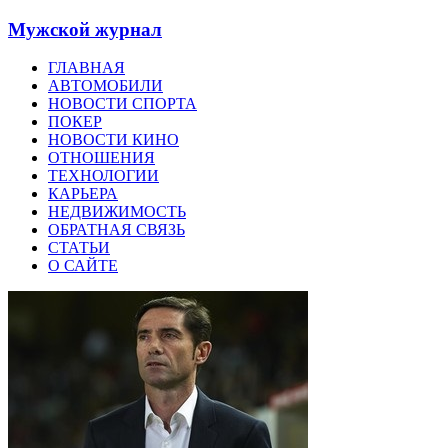
Мужской журнал
ГЛАВНАЯ
АВТОМОБИЛИ
НОВОСТИ СПОРТА
ПОКЕР
НОВОСТИ КИНО
ОТНОШЕНИЯ
ТЕХНОЛОГИИ
КАРЬЕРА
НЕДВИЖИМОСТЬ
ОБРАТНАЯ СВЯЗЬ
СТАТЬИ
О САЙТЕ