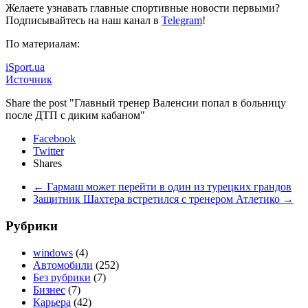
Желаете узнавать главные спортивные новости первыми?
Подписывайтесь на наш канал в
Telegram
!
По материалам:
iSport.ua
Источник
Share the post "Главный тренер Валенсии попал в больницу
после ДТП с диким кабаном"
Facebook
Twitter
Shares
←
Гармаш может перейти в один из турецких грандов
Защитник Шахтера встретился с тренером Атлетико
→
Рубрики
windows
(4)
Автомобили
(252)
Без рубрики
(7)
Бизнес
(7)
Карьера
(42)