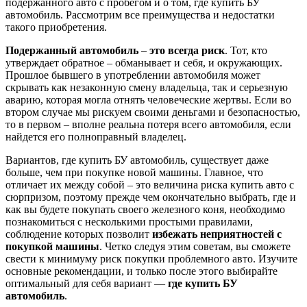
подержанного авто с пробегом и о том, где купить БУ
автомобиль. Рассмотрим все преимущества и недостатки
такого приобретения.
Подержанный автомобиль
–
это всегда
риск
. Тот, кто
утверждает обратное – обманывает и себя, и окружающих.
Прошлое бывшего в употреблении автомобиля может
скрывать как незаконную смену владельца, так и серьезную
аварию, которая могла отнять человеческие жертвы. Если во
втором случае мы рискуем своими деньгами и безопасностью,
то в первом – вполне реальна потеря всего автомобиля, если
найдется его полноправный владелец.
Вариантов, где купить БУ автомобиль, существует даже
больше, чем при покупке новой машины. Главное, что
отличает их между собой – это величина риска купить авто с
сюрпризом, поэтому прежде чем окончательно выбрать, где и
как вы будете покупать своего железного коня, необходимо
познакомиться с несколькими простыми правилами,
соблюдение которых позволит
избежать неприятностей с
покупкой машины
. Четко следуя этим советам, вы сможете
свести к минимуму риск покупки проблемного авто. Изучите
основные рекомендации, и только после этого выбирайте
оптимальный для себя вариант —
где купить БУ
автомобиль
.