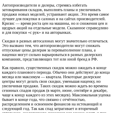
Автопроизводители и дилеры, стремясь избегать
затоваривания складов, выполнять планы и увеличивать
продажи новых моделей, устраивают акции. Это время самое
лучшее для покупки в салонах и на сайтах производителей.
Кризис — время роста цен на машины, но и снижения цен и
щедрых акций на отдельные модели. Сказанное справедливо
и для покупки «с рук» и на авторынках.
Скидки в разных автосалонах могут значительно отличаться.
Это вызвано тем, что автопроизводители могут снижать
отпускные цены дилерам за перевыполнение плана, а
наценки могут сильно варьироваться в разных дилерских
компаниях, представляющих тот или иной бренд в РФ.
Как правило, существенных скидок можно ожидать в конце
каждого планового периода. Обычно они действуют до конца
месяца или максимум — квартала. Некоторые дилерские
центры могут делать свои скидки, уменьшая наценку, но
увеличивая продажи. Таких скидок можно ждать во времена
сезонных спадов продаж (в марте, июне, сентябре и декабре,
чаще к концу каждого из этих месяцев). Максимальная уценка
бывает в конце года, что связано с отчётностью,
распределением и освоением финансов на истекающий и
следующий год. Так как спад затрагивает и вторичный