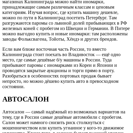
магазинах Калининграда можно найти иномарки,
принадлежащие самым различным классам и ценовым
категориям. Изучая вопрос, где купить машину дешевле,
можно по пути в Калининград посетить Петербург. Там
разгружаются паромы со львиной долей прибывающих в РФ
железных коней с пробегом из Швеции и Германии. В Питере
можно выгодно купить и новые иномарки: там расположены
заводы Фольксвагена, Тойоты, Хёндэ и других брендов.
Если вам ближе восточная часть России, то вместо
Калининграда стоит поехать во Владивосток — ещё одно
место, где самые дешёвые б/у машины в России. Туда
прибывают паромы с иномарками из Кореи и Японии и
проводятся закрытые аукционы и торги прямо в порту.
Разобраться в особенностях портовых продаж бывает
непросто, но можно дёшево купить авто в превосходном
состоянии.
АВТОСАЛОН
Автосалон — самый надёжный из возможных вариантов на
тему, где в России самые дешёвые автомобили с пробегом.
Салон может намного снизить риск столкнуться с
мошенничеством или купить угнанное у кого-то движимое