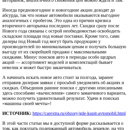
авторынок, аналогичного снижения цен можно ждать и там.
Иногда предновогодние и новогодние акции доходят до
абсурда, так что новые автомобили оказываются выгоднее
аналогичных с пробегом. Это одна из причин кризиса
вторичного авторынка последних лет. Скидки сразу после
Нового года связаны с острой необходимостью освободить
складские площади под новые поставки. Кроме того, сами
дилеры под Новый год могут брать продукцию у
производителей по минимальным ценам и получать большую
выгоду от их скорейшей продажи с максимальными
скидками. Минус поисков авто в периоды особо щедрых
акций — ассортимент моделей и комплектаций бывает
невелик и может быстро заканчиваться.
А начинать искать новое авто стоит за полгода, заранее
отправив дилерам заявки с просьбой уведомлять об акциях и
скидках. Объединив ранние поиски с другими описанными
здесь способами «вычисления» самого заманчивого варианта,
можно получить удивительный результат. Удачи в поисках
«машины своей мечты»!
ИСТОЧНИК:
https://carextra.ru/obzory/gde-kupit-avtomobil.html
В этой части статьи мы в доступной форме рассказывается о
том, как покупать подержанный автомобиль дешевле, на что