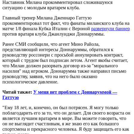
Наставник Милана прокомментировал сложившуюся
ситуацию с молодым вратарем клуба.
Главный тренер Милана Дженнаро Гаттузо
прокомментировал тот факт, что фанаты миланского клуба на
матче 1/8
финала Кубка Италии с Вероной
развернули баннер
против вратаря клуба Джанлуиджи Доннаруммы.
Ранее СМИ сообщили, что агент Мино Райола,
представляющий интересы Доннаруммы, обратился к
руководству россонери с просьбой аннулировать контракт,
который с трудом был подписан летом. Агент якобы считает,
что Милан должен разорвать договор из-за "морального
насилия" над игроком. Доннарумма также направил письмо
руководству, заявив, что на него было оказано
психологическое давление.
Читай также:
У меня нет проблем с Доннаруммой —
Гаттузо
"Ему 18 лет, и, конечно, он был потрясен. Я могу только
поблагодарить его за то, что он делает. Для своего возраста он
является лучшим вратарем в мире. Вы можете говорить, что
он не выглядит счастливым, я же знаю его как большого
спортсмена и прекрасного человека. Я буду защищать его как