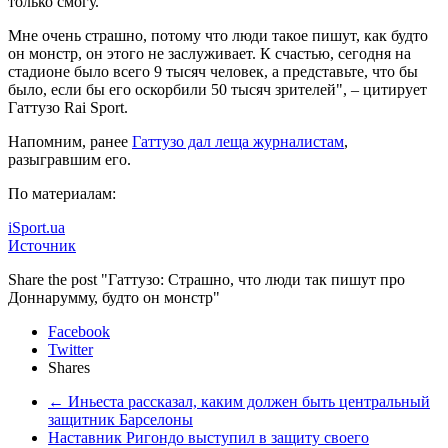
только смогу.
Мне очень страшно, потому что люди такое пишут, как будто
он монстр, он этого не заслуживает. К счастью, сегодня на
стадионе было всего 9 тысяч человек, а представьте, что бы
было, если бы его оскорбили 50 тысяч зрителей", – цитирует
Гаттузо Rai Sport.
Напомним, ранее
Гаттузо дал леща журналистам
,
разыгравшим его.
По материалам:
iSport.ua
Источник
Share the post "Гаттузо: Cтрашно, что люди так пишут про
Доннарумму, будто он монстр"
Facebook
Twitter
Shares
←
Иньеста рассказал, каким должен быть центральный
защитник Барселоны
Наставник Ригондо выступил в защиту своего