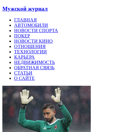
Мужской журнал
ГЛАВНАЯ
АВТОМОБИЛИ
НОВОСТИ СПОРТА
ПОКЕР
НОВОСТИ КИНО
ОТНОШЕНИЯ
ТЕХНОЛОГИИ
КАРЬЕРА
НЕДВИЖИМОСТЬ
ОБРАТНАЯ СВЯЗЬ
СТАТЬИ
О САЙТЕ