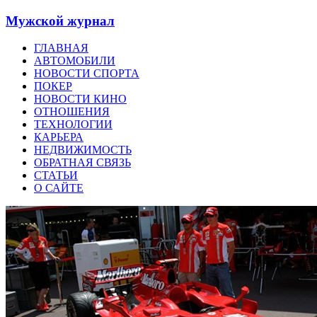
Мужской журнал
ГЛАВНАЯ
АВТОМОБИЛИ
НОВОСТИ СПОРТА
ПОКЕР
НОВОСТИ КИНО
ОТНОШЕНИЯ
ТЕХНОЛОГИИ
КАРЬЕРА
НЕДВИЖИМОСТЬ
ОБРАТНАЯ СВЯЗЬ
СТАТЬИ
О САЙТЕ