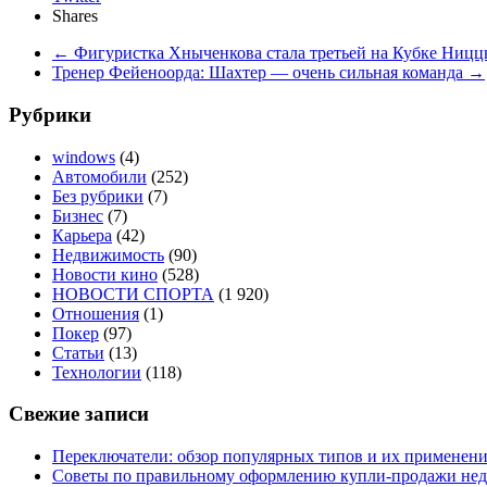
Shares
←
Фигуристка Хныченкова стала третьей на Кубке Ниц
Тренер Фейеноорда: Шахтер — очень сильная команда
→
Рубрики
windows
(4)
Автомобили
(252)
Без рубрики
(7)
Бизнес
(7)
Карьера
(42)
Недвижимость
(90)
Новости кино
(528)
НОВОСТИ СПОРТА
(1 920)
Отношения
(1)
Покер
(97)
Статьи
(13)
Технологии
(118)
Свежие записи
Переключатели: обзор популярных типов и их применен
Советы по правильному оформлению купли-продажи не