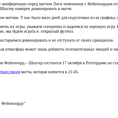
с-конференции перед матчем Лиги чемпионов с Фейеноордом от
 Шахтер намерен доминировать в матче.
им матчам. У нас было мало дней для подготовки из-за графика,
вень их игры, уважаем соперника и надеемся на хорошую игру. 
аю, мы будем играть в открытый футбол.
остараемся доминировать и не отступать от своих принципов.
кая атмосфера может лишь добавить положительных эмоций и ник
в Фейеноорд – Шахтер состоится 17 октября в Роттердаме на ст
 трансляция
матча, которая начнется в 21:45.
 к Фейеноорду"