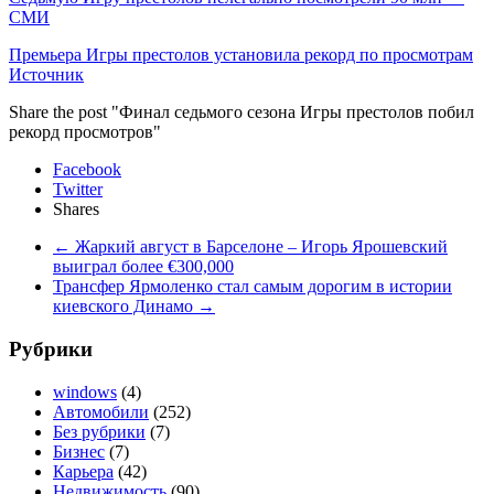
СМИ
Премьера Игры престолов установила рекорд по просмотрам
Источник
Share the post "Финал седьмого сезона Игры престолов побил
рекорд просмотров"
Facebook
Twitter
Shares
←
Жаркий август в Барселоне – Игорь Ярошевский
выиграл более €300,000
Трансфер Ярмоленко стал самым дорогим в истории
киевского Динамо
→
Рубрики
windows
(4)
Автомобили
(252)
Без рубрики
(7)
Бизнес
(7)
Карьера
(42)
Недвижимость
(90)