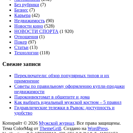
Без рубрики
(7)
Бизнес
(7)
Карьера
(42)
Недвижимость
(90)
Новости кино
(528)
НОВОСТИ СПОРТА
(1 920)
Отношения
(1)
Покер
(97)
Статьи
(13)
Технологии
(118)
Свежие записи
Переключатели: обзор популярных типов и их
применение
Советы по правильному оформлению купли-продажи
недвижимости
Пароконвектомат в общепите и дома
Как выбрать идеальный мужской костюм – 5 правил
Гидравлические тележки в Рывок: доступность и
удобство
Копирайт © 2026
Мужской журнал
. Все права защищены.
Тема ColorMag от
ThemeGrill
. Создано на
WordPress
.