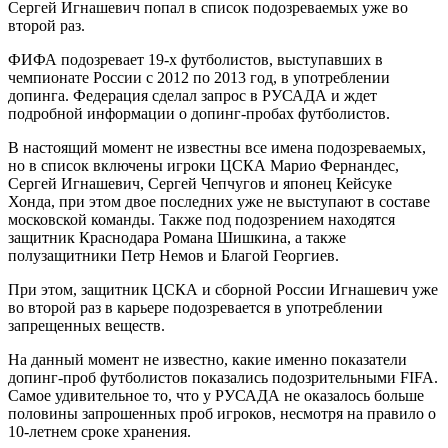
Сергей Игнашевич попал в список подозреваемых уже во
второй раз.
ФИФА подозревает 19-х футболистов, выступавших в
чемпионате России с 2012 по 2013 год, в употреблении
допинга. Федерация сделал запрос в
РУСАДА и ждет
подробной информации о допинг-пробах футболистов.
В настоящий момент не известны все имена подозреваемых,
но в список включены игроки ЦСКА Марио Фернандес,
Сергей Игнашевич, Сергей Чепчугов и японец Кейсуке
Хонда, при этом двое последних уже не выступают в составе
московской команды. Также под подозрением находятся
защитник Краснодара Романа Шишкина, а также
полузащитники Петр Немов и Благой Георгиев.
При этом, защитник ЦСКА и сборной России Игнашевич уже
во второй раз в карьере подозревается в употреблении
запрещенных веществ.
На данный момент не известно, какие именно показатели
допинг-проб футболистов показались подозрительными FIFA.
Самое удивительное то, что у РУСАДА не оказалось больше
половины запрошенных проб игроков, несмотря на правило о
10-летнем сроке хранения.