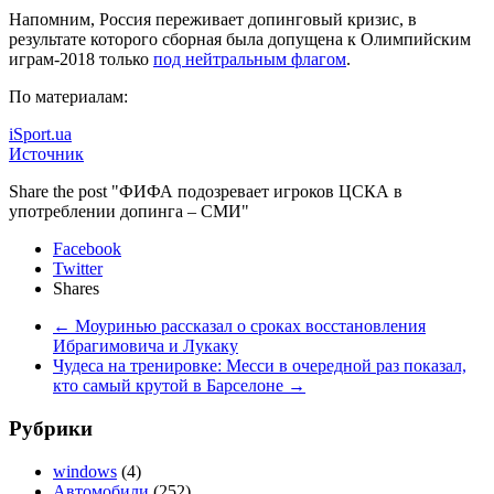
Напомним, Россия переживает допинговый кризис, в
результате которого сборная была допущена к Олимпийским
играм-2018 только
под нейтральным флагом
.
По материалам:
iSport.ua
Источник
Share the post "ФИФА подозревает игроков ЦСКА в
употреблении допинга – СМИ"
Facebook
Twitter
Shares
←
Моуринью рассказал о сроках восстановления
Ибрагимовича и Лукаку
Чудеса на тренировке: Месси в очередной раз показал,
кто самый крутой в Барселоне
→
Рубрики
windows
(4)
Автомобили
(252)