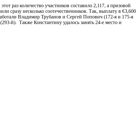
тот раз количество участников составило 2,117, а призовой
ли сразу несколько соотечественников. Так, выплату в €3,600
аработали Владимир Трубанов и Сергей Попович (172-я и 175-я
(293-й). Также Константину удалось занять 24-е место и