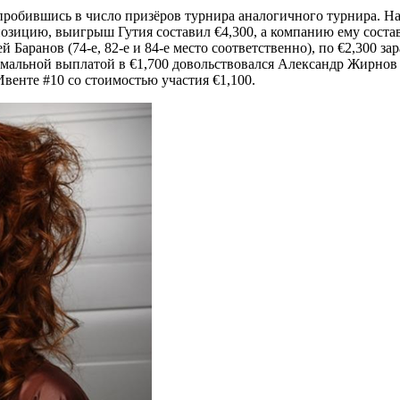
обившись в число призёров турнира аналогичного турнира. На э
озицию, выигрыш Гутия составил €4,300, а компанию ему состави
Баранов (74-е, 82-е и 84-е место соответственно), по €2,300 з
нимальной выплатой в €1,700 довольствовался Александр Жирнов 
венте #10 со стоимостью участия €1,100.