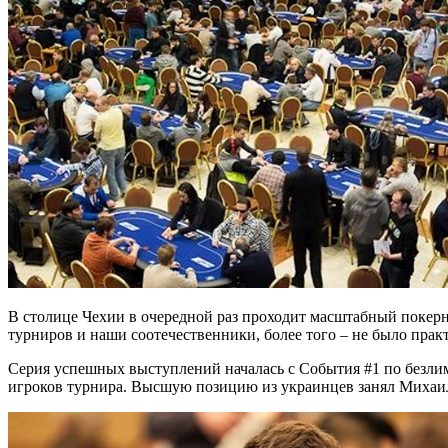
В столице Чехии в очередной раз проходит масштабный покер
турниров и наши соотечественники, более того – не было прак
Серия успешных выступлений началась с События #1 по безлим
игроков турнира. Высшую позицию из украинцев занял Михаил Г