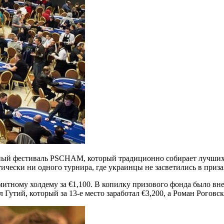
ный фестиваль PSCHAM, который традиционно собирает лучших 
тически ни одного турнира, где украинцы не
засветились в приза
итному холдему за €1,100. В копилку призового фонда было вне
утий, который за 13-е место заработал €3,200, а Роман Роговс