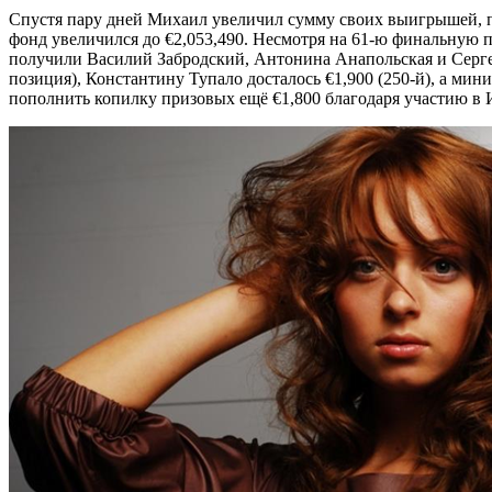
Спустя пару дней Михаил увеличил сумму своих выигрышей, пр
фонд увеличился до €2,053,490. Несмотря на 61-ю финальную п
получили Василий Забродский, Антонина Анапольская и Сергей 
позиция), Константину Тупало досталось €1,900 (250-й), а ми
пополнить копилку призовых ещё €1,800 благодаря участию в И