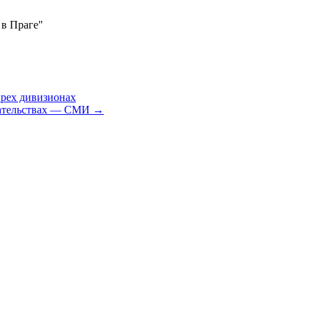
 в Праге"
ырех дивизионах
гательствах — СМИ
→