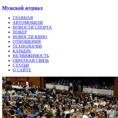
Мужской журнал
ГЛАВНАЯ
АВТОМОБИЛИ
НОВОСТИ СПОРТА
ПОКЕР
НОВОСТИ КИНО
ОТНОШЕНИЯ
ТЕХНОЛОГИИ
КАРЬЕРА
НЕДВИЖИМОСТЬ
ОБРАТНАЯ СВЯЗЬ
СТАТЬИ
О САЙТЕ