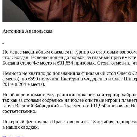
Антонина Анапольская
Не менее масштабным оказался и турнир со стартовым взносом 
стол: Богдан Тесленко дошёл до борьбы за главный приз вмест
Богдана стало 4-е место и €31,654 призовых. Стоит отметить, 
Немного не хватило до попадания за финальный стол Олесю Смир
е место), по €590 получили Екатерина Федоренко и Олег Шикер
201-е и 204-е места).
Не обошли вниманием украинские покеристы и турнир хайроллер
так как за столами собрались наиболее опытные игроки плане
занял Василий Забродский – 15-е место и €11,950 призовых. 
соответственно.
Покерный фестиваль в Праге завершится 18 декабря, одновреме
в наших сводках.