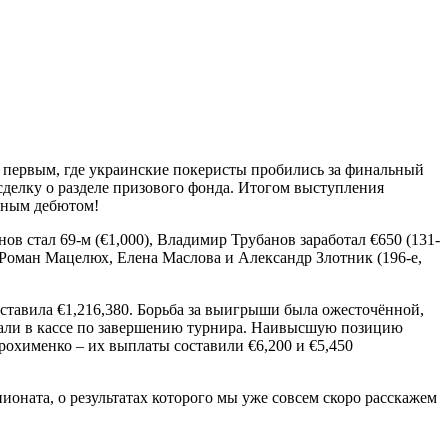
ал первым, где украинские покеристы пробились за финальный
сделку о разделе призового фонда. Итогом выступления
ешным дебютом!
ов стал 69-м (€1,000), Владимир Трубанов заработал €650 (131-
и Роман Мацелюх, Елена Маслова и Александр Злотник (196-е,
ставила €1,216,380. Борьба за выигрыши была ожесточённой,
ывали в кассе по завершению турнира. Наивысшую позицию
охименко – их выплаты составили €6,200 и €5,450
ионата, о результатах которого мы уже совсем скоро расскажем