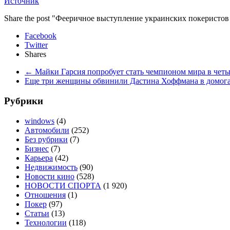
Источник
Share the post "Фееричное выступление украинских покеристов
Facebook
Twitter
Shares
←
Майки Гарсия попробует стать чемпионом мира в чет
Еще три женщины обвинили Дастина Хоффмана в домо
Рубрики
windows
(4)
Автомобили
(252)
Без рубрики
(7)
Бизнес
(7)
Карьера
(42)
Недвижимость
(90)
Новости кино
(528)
НОВОСТИ СПОРТА
(1 920)
Отношения
(1)
Покер
(97)
Статьи
(13)
Технологии
(118)