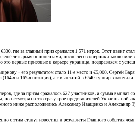
€330, где за главный приз сражался 1,571 игрок. Этот ивент ст
е с ещё четырьмя оппонентами, после чего соперники заключили 
что это первые призовые в карьере украинца, поздравляем с усп
нову – его результатом стало 11-е место и €5,000, Сергей Баран
 (164-я и 165-я позиция), а с выплатой в €540 турнир закончил
ов, где за призы сражалось 627 участников, а сумма выплат со
ты, но несмотря на это сразу трое представителей Украины поб
Немного ниже расположились Александр Иващенко и Александр Тр
нно с этим станут известны и результаты Главного события чемп