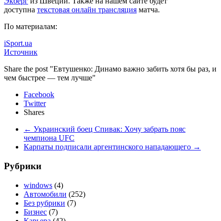
Экберг
из Швеции. Также на нашем сайте будет
доступна
текстовая онлайн трансляция
матча.
По материалам:
iSport.ua
Источник
Share the post "Евтушенко: Динамо важно забить хотя бы раз, и
чем быстрее — тем лучше"
Facebook
Twitter
Shares
←
Украинский боец Спивак: Хочу забрать пояс
чемпиона UFC
Карпаты подписали аргентинского нападающего
→
Рубрики
windows
(4)
Автомобили
(252)
Без рубрики
(7)
Бизнес
(7)
Карьера
(42)