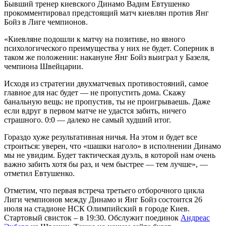
Бывший тренер киевского Динамо Вадим Евтушенко
прокомментировал предстоящий матч киевлян против Янг
Бойз в Лиге чемпионов.
«Киевляне подошли к матчу на позитиве, но явного
психологического преимущества у
них не будет. Соперник в
таком же положении: накануне Янг Бойз выиграл у Базеля,
чемпиона Швейцарии.
Исходя из стратегии двухматчевых противостояний, самое
главное для нас будет — не пропустить дома. Скажу
банальную вещь: не пропустив, ты не проигрываешь. Даже
если вдруг в первом матче не удастся забить, ничего
страшного. 0:0 — далеко не самый худший итог.
Гораздо хуже результативная ничья. На этом и будет все
строиться: уверен, что «шашки наголо» в исполнении Динамо
мы не увидим. Будет тактическая дуэль, в которой нам очень
важно забить хотя бы раз, и чем быстрее — тем лучше», —
отметил Евтушенко.
Отметим, что первая встреча третьего отборочного цикла
Лиги чемпионов между Динамо и Янг Бойз состоится 26
июля на стадионе НСК Олимпийский в городе Киев.
Стартовый свисток – в 19:30. Обслужит поединок
Андреас