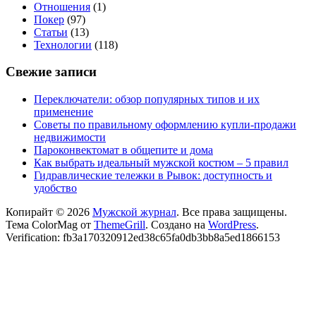
Отношения
(1)
Покер
(97)
Статьи
(13)
Технологии
(118)
Свежие записи
Переключатели: обзор популярных типов и их
применение
Советы по правильному оформлению купли-продажи
недвижимости
Пароконвектомат в общепите и дома
Как выбрать идеальный мужской костюм – 5 правил
Гидравлические тележки в Рывок: доступность и
удобство
Копирайт © 2026
Мужской журнал
. Все права защищены.
Тема ColorMag от
ThemeGrill
. Создано на
WordPress
.
Verification: fb3a170320912ed38c65fa0db3bb8a5ed1866153