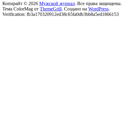
Копирайт © 2026
Мужской журнал
. Все права защищены.
Тема ColorMag от
ThemeGrill
. Создано на
WordPress
.
Verification: fb3a170320912ed38c65fa0db3bb8a5ed1866153