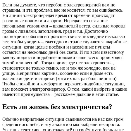
Если вы думаете, что перебои с электроэнергией вам не
страшны, и эта проблема вас не коснётся, то вы ошибаетесь.
На линии электропередач время от времени происходят
различные поломки и аварии. Нередко это связано с
погодными условиями – шквалистый ветер, сильные морозы,
грозы с ливнями, затопления, град и т.д. Достаточно
посмотреть события и происшествия за последние несколько
лет, чтобы увидеть – ежегодно в стране случаются аварийные
ситуации, когда целые посёлки и населённые пункты
остаются на несколько дней без света. И по всем известному
закону подлости подобные поломки чаще всего происходят
зимой или весной. Тогда в доме, где нет электричества,
становится не только темно, но и так же холодно, как на
улице. Неприятная картина, особенно если в доме есть
маленькие дети и старики (хотя их как раз большинство).
Чтобы спокойно и комфортно пережить подобные ситуации,
вам поможет электрогенератор. О том, какой выбрать и какие
имеются преимущества – расскажем дальше в этой статье.
Есть ли жизнь без электричества?
Обычно неприятные ситуации сваливаются на нас как гром
среди ясного неба, и эту аналогию мы выбрали неспроста.
Ураганы сеют хаос, уничтожая всё на своём пути (речь даже