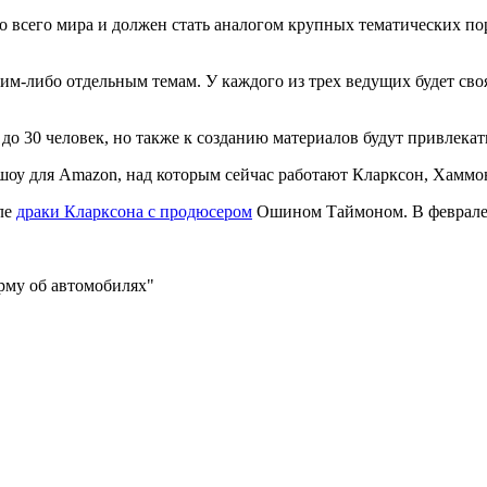
 всего мира и должен стать аналогом крупных тематических порт
м-либо отдельным темам. У каждого из трех ведущих будет своя
 до 30 человек, но также к созданию материалов будут привлека
 шоу для Amazon, над которым сейчас работают Кларксон, Хаммо
ле
драки Кларксона с продюсером
Ошином Таймоном. В феврале 
орму об автомобилях"