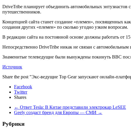
DriveTribe планирует объединить автомобильных энтузиастов со
путешественников.
Концепцией сайта станет создание «племен», посвященных каки
создания других «племен» по сколько угодно узким вопросам.
В редакции сайта на постоянной основе должны работать от 15
Непосредственно DriveTribe никак не связан с автомобильным
Знаменитые телеведущие были вынуждены покинуть BBC пос
Источник
Share the post "Экс-ведущие Top Gear запускают онлайн-платф
Facebook
Twitter
Shares
←
Ответ Tesla: В Китае представили электрокар LeSEE
Geely создаст бренд для Европы — СМИ
→
Рубрики