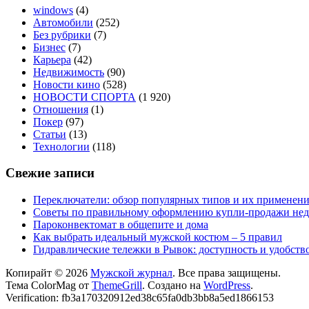
windows
(4)
Автомобили
(252)
Без рубрики
(7)
Бизнес
(7)
Карьера
(42)
Недвижимость
(90)
Новости кино
(528)
НОВОСТИ СПОРТА
(1 920)
Отношения
(1)
Покер
(97)
Статьи
(13)
Технологии
(118)
Свежие записи
Переключатели: обзор популярных типов и их применен
Советы по правильному оформлению купли-продажи не
Пароконвектомат в общепите и дома
Как выбрать идеальный мужской костюм – 5 правил
Гидравлические тележки в Рывок: доступность и удобств
Копирайт © 2026
Мужской журнал
. Все права защищены.
Тема ColorMag от
ThemeGrill
. Создано на
WordPress
.
Verification: fb3a170320912ed38c65fa0db3bb8a5ed1866153