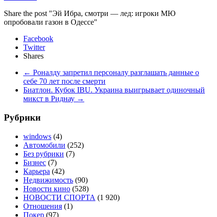
Share the post "Эй Ибра, смотри — лед: игроки МЮ
опробовали газон в Одессе"
Facebook
Twitter
Shares
←
Роналду запретил персоналу разглашать данные о
себе 70 лет после смерти
Биатлон. Кубок IBU. Украина выигрывает одиночный
микст в Риднау
→
Рубрики
windows
(4)
Автомобили
(252)
Без рубрики
(7)
Бизнес
(7)
Карьера
(42)
Недвижимость
(90)
Новости кино
(528)
НОВОСТИ СПОРТА
(1 920)
Отношения
(1)
Покер
(97)