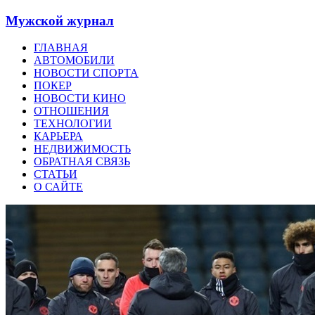
Мужской журнал
ГЛАВНАЯ
АВТОМОБИЛИ
НОВОСТИ СПОРТА
ПОКЕР
НОВОСТИ КИНО
ОТНОШЕНИЯ
ТЕХНОЛОГИИ
КАРЬЕРА
НЕДВИЖИМОСТЬ
ОБРАТНАЯ СВЯЗЬ
СТАТЬИ
О САЙТЕ