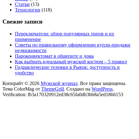
Статьи
(13)
Технологии
(118)
Свежие записи
Переключатели: обзор популярных типов и их
применение
Советы по правильному оформлению купли-продажи
недвижимости
Пароконвектомат в общепите и дома
Как выбрать идеальный мужской костюм – 5 правил
Гидравлические тележки в Рывок: доступность и
удобство
Копирайт © 2026
Мужской журнал
. Все права защищены.
Тема ColorMag от
ThemeGrill
. Создано на
WordPress
.
Verification: fb3a170320912ed38c65fa0db3bb8a5ed1866153