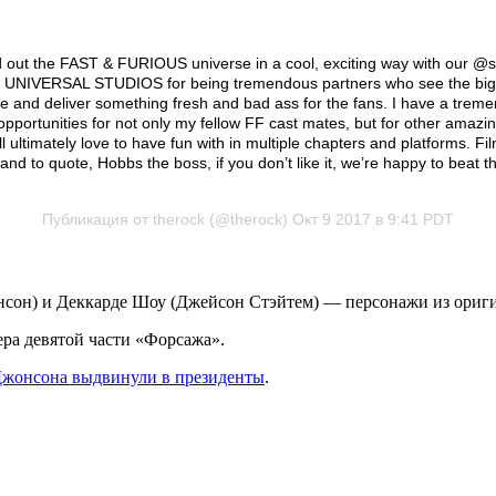
 out the FAST & FURIOUS universe in a cool, exciting way with our @
u UNIVERSAL STUDIOS for being tremendous partners who see the big pi
e and deliver something fresh and bad ass for the fans. I have a tremen
opportunities for not only my fellow FF cast mates, but for other amazi
 ultimately love to have fun with in multiple chapters and platforms. Film
 and to quote, Hobbs the boss, if you don’t like it, we’re happy to b
Публикация от therock (@therock) Окт 9 2017 в 9:41 PDT
нсон) и Деккарде Шоу (Джейсон Стэйтем) — персонажи из ориг
ера девятой части «Форсажа».
жонсона выдвинули в президенты
.