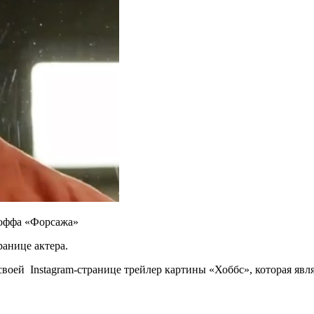
н-оффа «Форсажа»
ранице актера.
воей Instagram-странице трейлер картины
«Хоббс», которая явл