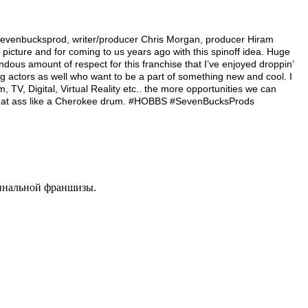
sevenbucksprod, writer/producer Chris Morgan, producer Hiram
cture and for coming to us years ago with this spinoff idea. Huge
dous amount of respect for this franchise that I’ve enjoyed droppin’
ng actors as well who want to be a part of something new and cool. I
, TV, Digital, Virtual Reality etc.. the more opportunities we can
eat that ass like a Cherokee drum. #HOBBS #SevenBucksProds
инальной франшизы.