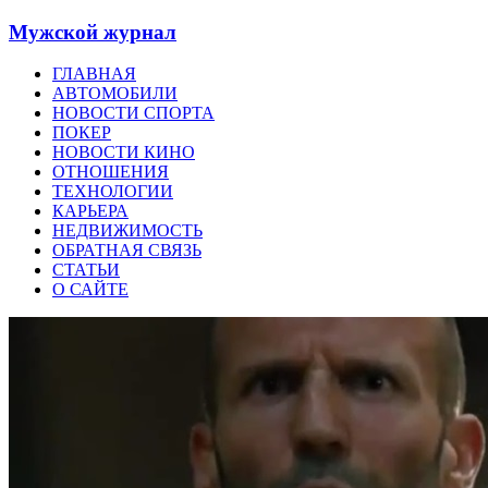
Мужской журнал
ГЛАВНАЯ
АВТОМОБИЛИ
НОВОСТИ СПОРТА
ПОКЕР
НОВОСТИ КИНО
ОТНОШЕНИЯ
ТЕХНОЛОГИИ
КАРЬЕРА
НЕДВИЖИМОСТЬ
ОБРАТНАЯ СВЯЗЬ
СТАТЬИ
О САЙТЕ