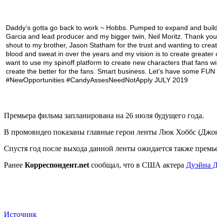
Daddy’s gotta go back to work ~ Hobbs. Pumped to expand and build
Garcia and lead producer and my bigger twin, Neil Moritz. Thank yo
shout to my brother, Jason Statham for the trust and wanting to creat
blood and sweat in over the years and my vision is to create greater 
want to use my spinoff platform to create new characters that fans will
create the better for the fans. Smart business. Let’s have some FUN
#NewOpportunities #CandyAssesNeedNotApply JULY 2019
Премьера фильма запланирована на 26 июля будущего года.
В промовидео показаны главные герои ленты Люк Хоббс (Джо
Спустя год после выхода данной ленты ожидается также премь
Ранее
Корреспондент.net
сообщал, что в США актера
Дуэйна Д
Источник