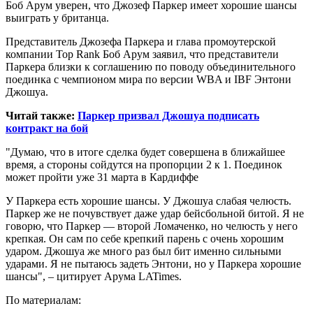
Боб Арум уверен, что Джозеф Паркер имеет хорошие шансы
выиграть у британца.
Представитель Джозефа Паркера и глава промоутерской
компании Top Rank Боб Арум заявил, что представители
Паркера близки к соглашению по поводу объединительного
поединка с чемпионом мира по версии WBA и IBF Энтони
Джошуа.
Читай также:
Паркер призвал Джошуа подписать
контракт на бой
"Думаю, что в итоге сделка будет совершена в ближайшее
время, а стороны сойдутся на пропорции 2 к 1. Поединок
может пройти уже 31 марта в Кардиффе
У Паркера есть хорошие шансы. У Джошуа слабая челюсть.
Паркер же не почувствует даже удар бейсбольной битой. Я не
говорю, что Паркер — второй Ломаченко, но челюсть у него
крепкая. Он сам по себе крепкий парень с очень хорошим
ударом. Джошуа же много раз был бит именно сильными
ударами. Я не пытаюсь задеть Энтони, но у Паркера хорошие
шансы", – цитирует Арума LATimes.
По материалам: