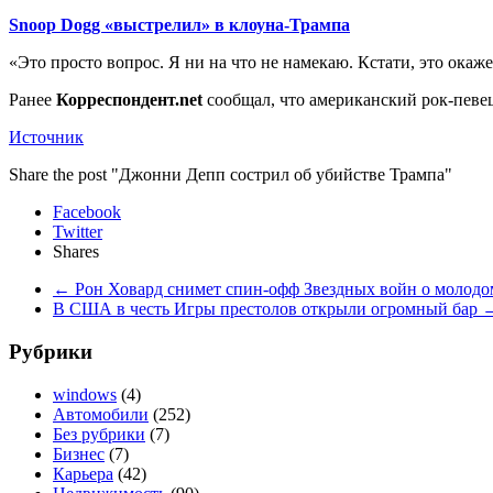
Snoop Dogg «выстрелил» в клоуна-Трампа
«Это просто вопрос. Я ни на что не намекаю. Кстати, это окаже
Ранее
Корреспондент.net
сообщал, что американский рок-пев
Источник
Share the post "Джонни Депп сострил об убийстве Трампа"
Facebook
Twitter
Shares
←
Рон Ховард снимет спин-офф Звездных войн о молодо
В США в честь Игры престолов открыли огромный бар
Рубрики
windows
(4)
Автомобили
(252)
Без рубрики
(7)
Бизнес
(7)
Карьера
(42)