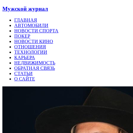
Мужской журнал
ГЛАВНАЯ
АВТОМОБИЛИ
НОВОСТИ СПОРТА
ПОКЕР
НОВОСТИ КИНО
ОТНОШЕНИЯ
ТЕХНОЛОГИИ
КАРЬЕРА
НЕДВИЖИМОСТЬ
ОБРАТНАЯ СВЯЗЬ
СТАТЬИ
О САЙТЕ