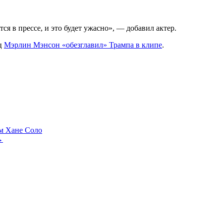
тся в прессе, и это будет ужасно», — добавил актер.
ец
Мэрлин Мэнсон «обезглавил» Трампа в клипе
.
м Хане Соло
→