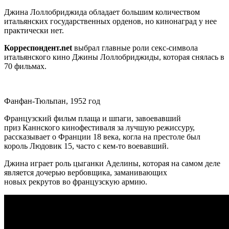
Джина Лоллобриджида обладает большим количеством
итальянских государственных орденов, но кинонаград у нее
практически нет.
Корреспондент.net
выбрал главные роли секс-символа
итальянского кино Джины Лоллобриджиды, которая снялась в
70 фильмах.
Фанфан-Тюльпан, 1952 год
Французский фильм плаща и шпаги, завоевавший
приз Каннского кинофестиваля за лучшую режиссуру,
рассказывает о Франции 18 века, когла на престоле был
король Людовик 15, часто с кем-то воевавший.
Джина играет роль цыганки Аделины, которая на самом деле
является дочерью вербовщика, заманивающих
новых рекрутов во французскую армию.