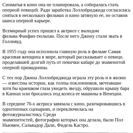
Сниматья в кино она не
планировала, а собиралась стать
оперной певицей. Ради заработка Лоллобриджида согласилась
сняться в нескольких фильмах и кино затянуло ее, не оставив
шанса оперной карьере.
Всемирный успех пришел к актрисе с выходом
фильма Фанфан-тюльпан. После него Джину стали звать в
Голливуд.
В 1955 году она исполнила главную роль в фильме Самая
красивая женщина в мире, который рассказывает о певице,
проделавшей долгий путь от певички кабаре до знаменитой
оперной примадонны.
С тех пор Джина Лоллобриджида играла эту роль и в жизни
— известны истории, как толпы поклонников, мечтавшие
хотя бы краешком глаза увидеть звезду, обрушили крышу бара
в Каннах или бросались под колеса ее машины в Венеции.
В середине 70-х актриса завязала с кино, разочаровавшись в
однотипных сценариях, и переключилась на
фотожурналистику. Среди
знаменитостей, фотографии которых она делала, были Пол
Ньюмен, Сальвадор Дали, Фидель Кастро.