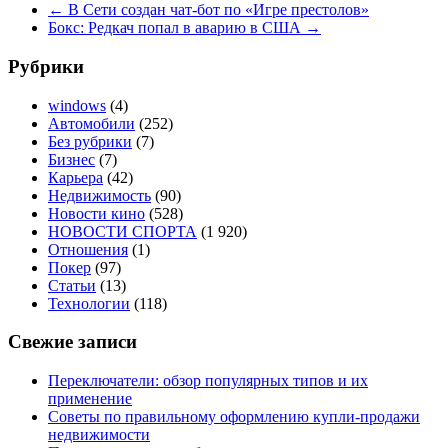
←
В Сети создан чат-бот по «Игре престолов»
Бокс: Редкач попал в аварию в США
→
Рубрики
windows
(4)
Автомобили
(252)
Без рубрики
(7)
Бизнес
(7)
Карьера
(42)
Недвижимость
(90)
Новости кино
(528)
НОВОСТИ СПОРТА
(1 920)
Отношения
(1)
Покер
(97)
Статьи
(13)
Технологии
(118)
Свежие записи
Переключатели: обзор популярных типов и их
применение
Советы по правильному оформлению купли-продажи
недвижимости