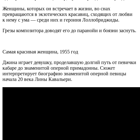
Женщины, которых он встречает в жизни, во снах
превращаются в экзотических красавиц, сходящих от любви
к нему с ума — среди них и героиня Лоллобриджиды.
Грезы композитора доводят его до паранойи и боязни заснуть.
Самая красивая женщина, 1955 год
Джина играет девушку, проделавшую долгий путь от певички
кабаре до знаменитой оперной примадонны. Сюжет
интерпретирует биографию знаменитой оперной певицы
начала 20 века Лины Кавальери.