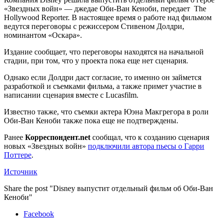
«Звездных войн» — джедае Оби-Ван Кеноби, передает The
Hollywood Reporter. В настоящее время о работе над фильмом
ведутся переговоры с режиссером Стивеном Долдри,
номинантом «Оскара».
Издание сообщает, что переговоры находятся на начальной
стадии, при том, что у проекта пока еще нет сценария.
Однако если Долдри даст согласие, то именно он займется
разработкой и съемками фильма, а также примет участие в
написании сценария вместе с Lucasfilm.
Известно также, что съемки актера Юэна Макгрегора в роли
Оби-Ван Кеноби также пока еще не подтверждены.
Ранее
Корреспондент.net
сообщал, что к созданию сценария
новых «Звездных войн»
подключили автора пьесы о Гарри
Поттере
.
Источник
Share the post "Disney выпустит отдельный фильм об Оби-Ван
Кеноби"
Facebook