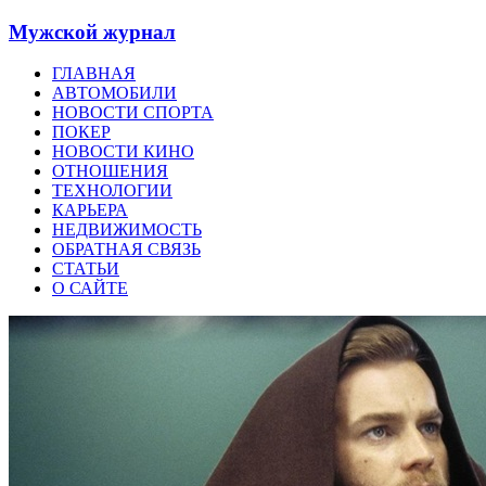
Мужской журнал
ГЛАВНАЯ
АВТОМОБИЛИ
НОВОСТИ СПОРТА
ПОКЕР
НОВОСТИ КИНО
ОТНОШЕНИЯ
ТЕХНОЛОГИИ
КАРЬЕРА
НЕДВИЖИМОСТЬ
ОБРАТНАЯ СВЯЗЬ
СТАТЬИ
О САЙТЕ