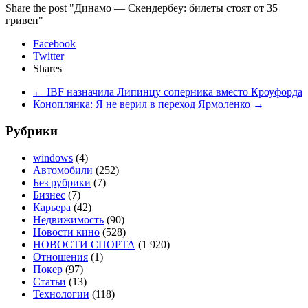
Share the post "Динамо — Скендербеу: билеты стоят от 35
гривен"
Facebook
Twitter
Shares
←
IBF назначила Липинцу соперника вместо Кроуфорда
Коноплянка: Я не верил в переход Ярмоленко
→
Рубрики
windows
(4)
Автомобили
(252)
Без рубрики
(7)
Бизнес
(7)
Карьера
(42)
Недвижимость
(90)
Новости кино
(528)
НОВОСТИ СПОРТА
(1 920)
Отношения
(1)
Покер
(97)
Статьи
(13)
Технологии
(118)