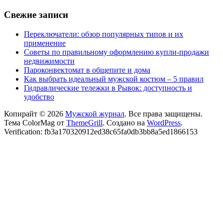
Свежие записи
Переключатели: обзор популярных типов и их
применение
Советы по правильному оформлению купли-продажи
недвижимости
Пароконвектомат в общепите и дома
Как выбрать идеальный мужской костюм – 5 правил
Гидравлические тележки в Рывок: доступность и
удобство
Копирайт © 2026
Мужской журнал
. Все права защищены.
Тема ColorMag от
ThemeGrill
. Создано на
WordPress
.
Verification: fb3a170320912ed38c65fa0db3bb8a5ed1866153