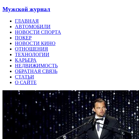
Мужской журнал
ГЛАВНАЯ
АВТОМОБИЛИ
НОВОСТИ СПОРТА
ПОКЕР
НОВОСТИ КИНО
ОТНОШЕНИЯ
ТЕХНОЛОГИИ
КАРЬЕРА
НЕДВИЖИМОСТЬ
ОБРАТНАЯ СВЯЗЬ
СТАТЬИ
О САЙТЕ