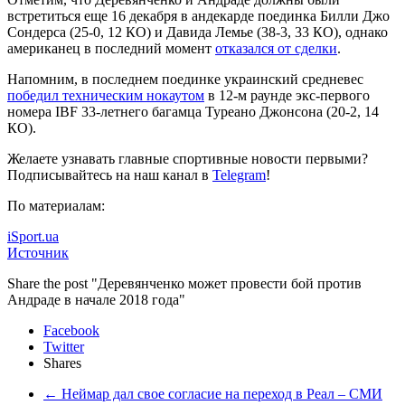
встретиться еще 16 декабря в андекарде поединка Билли Джо
Сондерса (25-0, 12 КО) и Давида Лемье (38-3, 33 КО), однако
американец в последний момент
отказался от сделки
.
Напомним, в последнем поединке украинский средневес
победил техническим нокаутом
в 12-м раунде экс-первого
номера IBF 33-летнего багамца Туреано Джонсона (20-2, 14
КО).
Желаете узнавать главные спортивные новости первыми?
Подписывайтесь на наш канал в
Telegram
!
По материалам:
iSport.ua
Источник
Share the post "Деревянченко может провести бой против
Андраде в начале 2018 года"
Facebook
Twitter
Shares
←
Неймар дал свое согласие на переход в Реал – СМИ