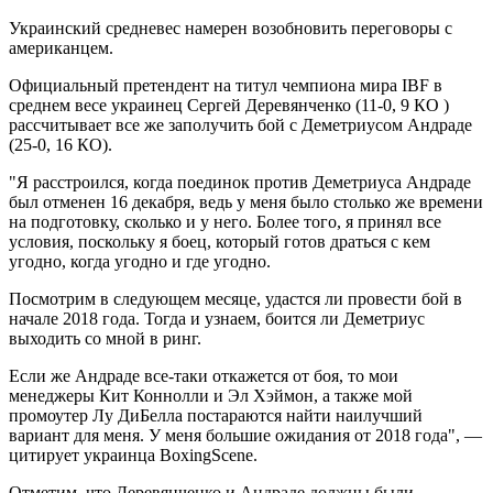
Украинский средневес намерен возобновить переговоры с
американцем.
Официальный претендент на титул чемпиона мира IBF в
среднем весе украинец Сергей Деревянченко (11-0, 9 КО
)
рассчитывает все же заполучить бой с Деметриусом Андраде
(25-0, 16 КО).
"Я расстроился, когда поединок против Деметриуса Андраде
был отменен 16 декабря, ведь у меня было столько же времени
на подготовку, сколько и у него. Более того, я принял все
условия, поскольку я боец, который готов драться с кем
угодно, когда угодно и где угодно.
Посмотрим в следующем месяце, удастся ли провести бой в
начале 2018 года. Тогда и узнаем, боится ли Деметриус
выходить со мной в ринг.
Если же Андраде все-таки откажется от боя, то мои
менеджеры Кит Коннолли и Эл Хэймон, а также мой
промоутер Лу ДиБелла постараются найти наилучший
вариант для меня. У меня большие ожидания от 2018 года", —
цитирует украинца BoxingScene.
Отметим, что Деревянченко и Андраде должны были