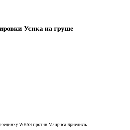
нировки Усика на груше
 поединку WBSS против Майриса Бриедиса.