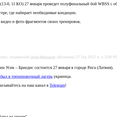
(13-0, 11 КО) 27 января проведет полуфинальный
бой WBSS с об
гере, где набирает необходимые кондиции.
я видео и фото фрагментов своих тренировок.
опис, поширений
Usyk Aleksandr
(@usykaa) 27 Гру 2017 р. о 2:00 P
и Усик – Бриедис состоится 27 января в городе Рига (Латвия).
был в тренировочный лагерь
украинца.
исывайтесь на наш канал в
Telegram
!
Усика на груше"