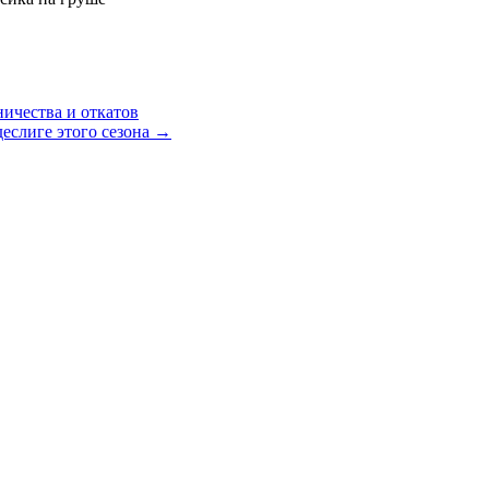
ичества и откатов
деслиге этого сезона
→