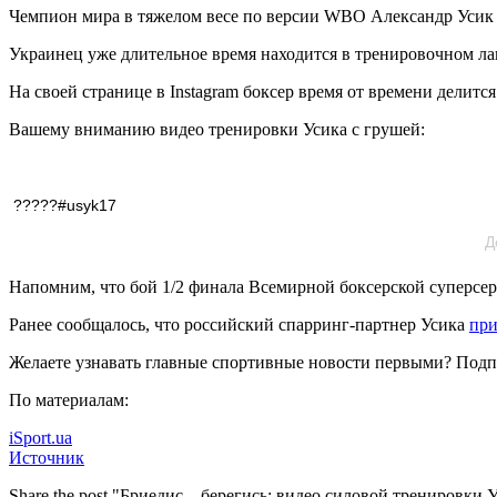
Чемпион мира в тяжелом весе по версии WBO Александр Усик 
Украинец уже длительное время находится в тренировочном ла
На своей странице в Instagram боксер время от времени делитс
Вашему вниманию видео тренировки Усика с грушей:
?????#usyk17
Д
Напомним, что бой 1/2 финала Всемирной боксерской суперсери
Ранее сообщалось, что российский спарринг-партнер Усика
при
Желаете узнавать главные спортивные новости первыми? Подп
По материалам:
iSport.ua
Источник
Share the post "Бриедис – берегись: видео силовой тренировки 