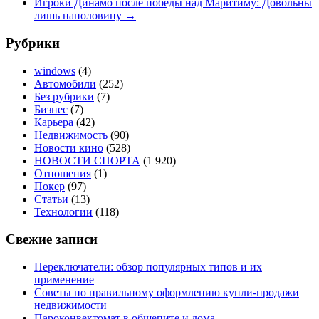
Игроки Динамо после победы над Маритиму: Довольны
лишь наполовину
→
Рубрики
windows
(4)
Автомобили
(252)
Без рубрики
(7)
Бизнес
(7)
Карьера
(42)
Недвижимость
(90)
Новости кино
(528)
НОВОСТИ СПОРТА
(1 920)
Отношения
(1)
Покер
(97)
Статьи
(13)
Технологии
(118)
Свежие записи
Переключатели: обзор популярных типов и их
применение
Советы по правильному оформлению купли-продажи
недвижимости
Пароконвектомат в общепите и дома