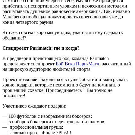
И хотя его соперник уверен в себе,
ему все же приходится
прибегать к неспортивным уловкам и всяческими методами
расшатывать душевное равновесие американца. Так, недавно
МакГрегор пообещал нокаутировать своего визави уже до
конца четвертого раунда.
Что же, совсем скоро мы увидим, удастся ли ему сдержать
обещание!?
Спецпроект Parimatch: где и когда?
В преддверии предстоящего боя, команда Parimatch
представляет спецпроект
Бой Века Пари-Матч
, рассчитанный
на широкую аудиторию любителей спорта.
Проект позволяет находиться в гуще событий и выигрывать
яркие подарки, которые несомненно будут напоминать о
прошедшей схватке. Присоединяетесь – Вы точно не
пожалеете!
Участников ожидают подарки:
— 100 футболок с изображением боксеров;
— 5 наборов боксерских перчаток, лап и шлемов;
— профессиональная груша;
— главный приз – іРhone 7Plus!!!