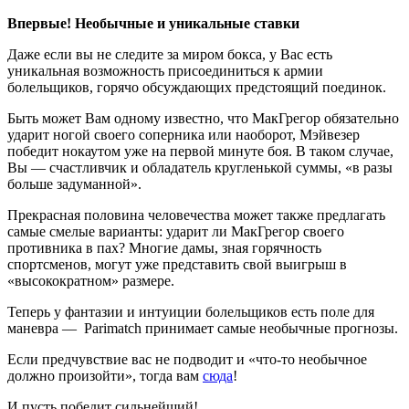
Впервые! Необычные и уникальные ставки
Даже если вы не следите за миром бокса, у Вас есть
уникальная возможность присоединиться к армии
болельщиков, горячо обсуждающих предстоящий поединок.
Быть может Вам одному известно, что МакГрегор обязательно
ударит ногой своего соперника или наоборот, Мэйвезер
победит нокаутом уже на первой минуте боя. В таком случае,
Вы — счастливчик и обладатель кругленькой суммы, «в разы
больше задуманной».
Прекрасная половина человечества может также предлагать
самые смелые варианты: ударит ли МакГрегор своего
противника в пах? Многие дамы, зная горячность
спортсменов, могут уже представить свой выигрыш в
«высокократном» размере.
Теперь у фантазии и интуиции болельщиков есть поле для
маневра — Parimatch принимает самые необычные прогнозы.
Если предчувствие вас не подводит и «что-то необычное
должно произойти», тогда вам
сюда
!
И пусть победит сильнейший!