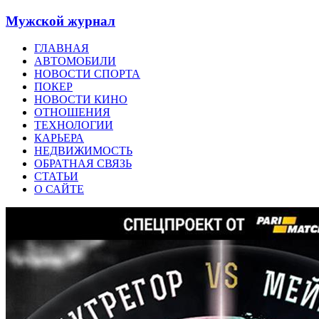
Мужской журнал
ГЛАВНАЯ
АВТОМОБИЛИ
НОВОСТИ СПОРТА
ПОКЕР
НОВОСТИ КИНО
ОТНОШЕНИЯ
ТЕХНОЛОГИИ
КАРЬЕРА
НЕДВИЖИМОСТЬ
ОБРАТНАЯ СВЯЗЬ
СТАТЬИ
О САЙТЕ