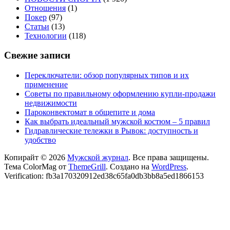
Отношения
(1)
Покер
(97)
Статьи
(13)
Технологии
(118)
Свежие записи
Переключатели: обзор популярных типов и их
применение
Советы по правильному оформлению купли-продажи
недвижимости
Пароконвектомат в общепите и дома
Как выбрать идеальный мужской костюм – 5 правил
Гидравлические тележки в Рывок: доступность и
удобство
Копирайт © 2026
Мужской журнал
. Все права защищены.
Тема ColorMag от
ThemeGrill
. Создано на
WordPress
.
Verification: fb3a170320912ed38c65fa0db3bb8a5ed1866153