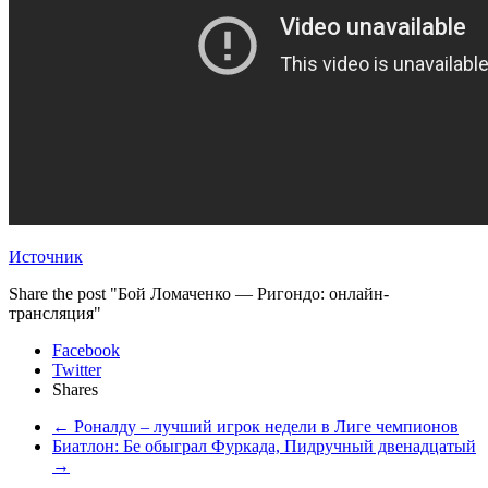
Источник
Share the post "Бой Ломаченко — Ригондо: онлайн-
трансляция"
Facebook
Twitter
Shares
←
Роналду – лучший игрок недели в Лиге чемпионов
Биатлон: Бе обыграл Фуркада, Пидручный двенадцатый
→