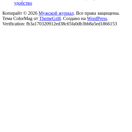
удобство
Копирайт © 2026
Мужской журнал
. Все права защищены.
Тема ColorMag от
ThemeGrill
. Создано на
WordPress
.
Verification: fb3a170320912ed38c65fa0db3bb8a5ed1866153