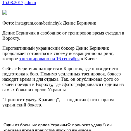
15.08.2017
admin
Фото: instagram.com/berinchyk Денис Беринчик
Денис Беринчик в свободное от тренировок время съездил в
Ворохту.
Перспективный украинский боксер Денис Беринчик
продолжает готовиться к своему возвращению на ринг,
которое
запланировано на 16 сентября
в Киеве.
Сейчас Беринчик находится в Карпатах, где проходит его
подготовка к бою. Помимо усиленных тренировок, боксер
находит время и для отдыха. Так, он опубликовал фото со
своей поездки в Ворохту, где сфотографировался с одним из
самых больших орлов Украины.
"Приносит удачу. Красавец", — подписал фото с орлом
украинский боксер.
Один из больших орлов Украины🦅 приносит удачу !) он
красавец #орел #berinchyk #boxing #мирвсем