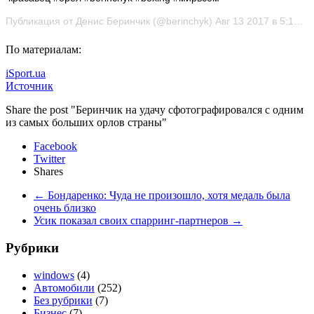
Публикация от Денис Беринчик (@berinchyk) Авг 13 2017 в 5:15 PDT
По материалам:
iSport.ua
Источник
Share the post "Беринчик на удачу сфотографировался с одним
из самых больших орлов страны"
Facebook
Twitter
Shares
←
Бондаренко: Чуда не произошло, хотя медаль была
очень близко
Усик показал своих спарринг-партнеров
→
Рубрики
windows
(4)
Автомобили
(252)
Без рубрики
(7)
Бизнес
(7)