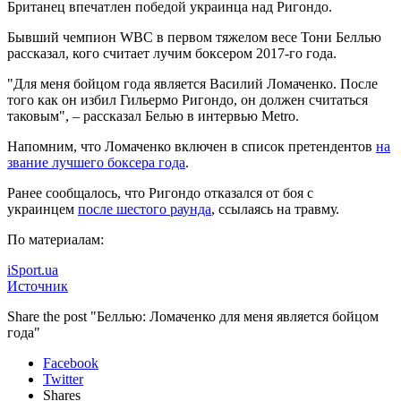
Британец впечатлен победой украинца над Ригондо.
Бывший чемпион WBC в первом тяжелом весе Тони Беллью
рассказал, кого считает лучим боксером 2017-го года.
"Для меня бойцом года является Василий
Ломаченко. После
того как он избил Гильермо Ригондо, он должен считаться
таковым", – рассказал Белью в интервью Metro.
Напомним, что Ломаченко включен в список претендентов
на
звание лучшего боксера года
.
Ранее сообщалось, что Ригондо отказался от боя с
украинцем
после шестого раунда
, ссылаясь на травму.
По материалам:
iSport.ua
Источник
Share the post "Беллью: Ломаченко для меня является бойцом
года"
Facebook
Twitter
Shares