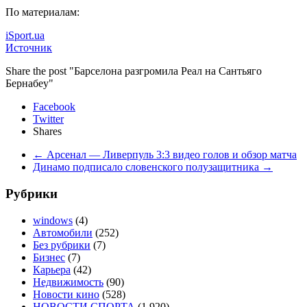
По материалам:
iSport.ua
Источник
Share the post "Барселона разгромила Реал на Сантьяго
Бернабеу"
Facebook
Twitter
Shares
←
Арсенал — Ливерпуль 3:3 видео голов и обзор матча
Динамо подписало словенского полузащитника
→
Рубрики
windows
(4)
Автомобили
(252)
Без рубрики
(7)
Бизнес
(7)
Карьера
(42)
Недвижимость
(90)
Новости кино
(528)
НОВОСТИ СПОРТА
(1 920)