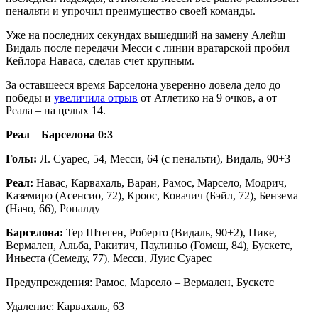
пенальти и упрочил преимущество своей команды.
Уже на последних секундах вышедший на замену Алейш
Видаль после передачи Месси с линии вратарской пробил
Кейлора Наваса, сделав счет крупным.
За оставшееся время Барселона уверенно довела дело до
победы и
увеличила отрыв
от Атлетико на 9 очков, а от
Реала – на целых 14.
Реал
–
Барселона 0:3
Голы:
Л. Суарес, 54, Месси, 64 (с пенальти), Видаль, 90+3
Реал:
Навас, Карвахаль, Варан, Рамос, Марсело, Модрич,
Каземиро (Асенсио, 72), Кроос, Ковачич (Бэйл, 72), Бензема
(Начо, 66), Роналду
Барселона:
Тер Штеген, Роберто (Видаль, 90+2), Пике,
Вермален, Альба, Ракитич, Паулиньо (Гомеш, 84), Бускетс,
Иньеста (Семеду, 77), Месси, Луис Суарес
Предупреждения: Рамос, Марсело – Вермален, Бускетс
Удаление: Карвахаль, 63