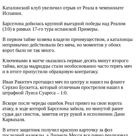
Каталонский клуб увеличил отрыв от Реала в чемпионате
Испании.
Барселона добилась крупной выездной победы над Реалом
(3:0) в рамках 17-го тура испанской
Примеры.
В первом тайме хозяева владели преимуществом, а каталонцы
непривычно действовали без мяча, но моментов у обоих
ворот было не так много.
Ключевыми в матче оказались первые десять минут второго
тайма, когда мадридцы стали необоснованно часто терять мяч
и в итоге пропустили образцовую контратаку.
Иван Ракитич протащил мяч по центру и нашел на фланге
Серхио Бускетса, который отличным прострелом нашел в
штрафной Луиса Суареса – 1:0.
Вскоре после череды ошибок Реал привез на свои ворота
атаку, в ходе которой Барселона забила, но минутой ранее
судья дал свисток, заметив игру рукой в исполнении Дани
Карвахаля.
В итоге защитник получил красную карточку за фол
последней надежды, а Лионель Месси все равно реализовал