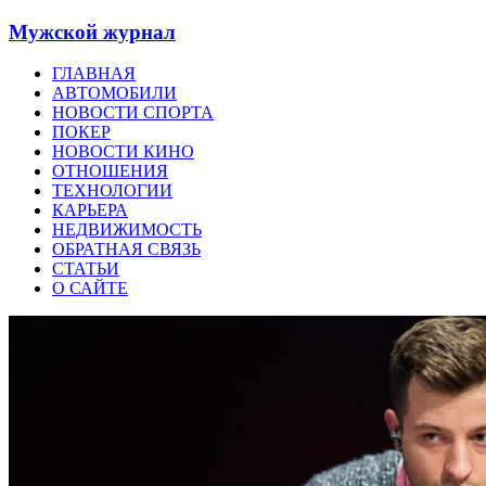
Мужской журнал
ГЛАВНАЯ
АВТОМОБИЛИ
НОВОСТИ СПОРТА
ПОКЕР
НОВОСТИ КИНО
ОТНОШЕНИЯ
ТЕХНОЛОГИИ
КАРЬЕРА
НЕДВИЖИМОСТЬ
ОБРАТНАЯ СВЯЗЬ
СТАТЬИ
О САЙТЕ