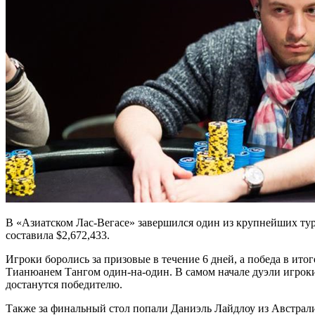
В «Азиатском Лас-Вегасе» завершился один из крупнейших тур
составила $2,672,433.
Игроки боролись за призовые в течение 6 дней, а победа в итог
Тианюанем Тангом один-на-один. В самом начале дуэли игроки 
достанутся победителю.
Также за финальный стол попали Даниэль Лайдлоу из Австралии