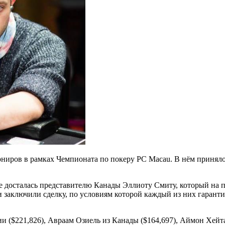
ниров в рамках Чемпионата по покеру PC Macau. В нём приняло 
е досталась
представителю Канады Эллиоту Смиту, который на п
заключили сделку, по условиям которой каждый из них гарантир
 ($221,826), Авраам Озиель из Канады ($164,697), Аймон Хейта