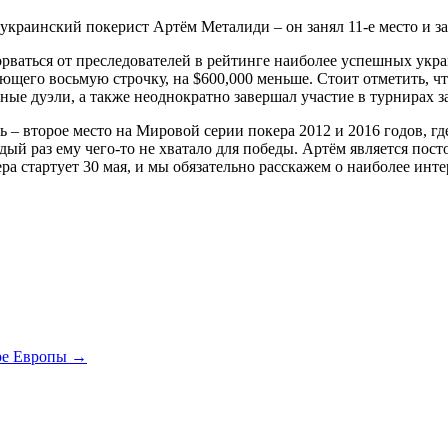
краинский покерист Артём Металиди – он занял 11-е место и за
ваться от преследователей в рейтинге наиболее успешных украинц
мающего восьмую строчку, на $600,000 меньше. Стоит отметить, ч
ные дуэли, а также неоднократно завершал участие в турнирах 
– второе место на Мировой серии покера 2012 и 2016 годов, где
дый раз ему чего-то не хватало для победы. Артём является пос
ера стартует 30 мая, и мы обязательно расскажем о наиболее ин
ире Европы
→