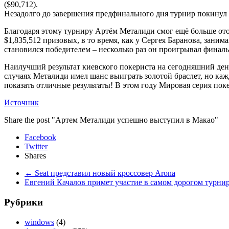
($90,712).
Незадолго до завершения предфинального дня турнир покинул у
Благодаря этому турниру Артём Металиди смог ещё больше отор
$1,835,512 призовых, в то время, как у Сергея Баранова, зани
становился победителем – несколько раз он проигрывал финаль
Наилучший результат киевского покериста на сегодняшний день 
случаях Металиди имел шанс выиграть золотой браслет, но каж
показать отличные результаты! В этом году Мировая серия пок
Источник
Share the post "Артем Металиди успешно выступил в Макао"
Facebook
Twitter
Shares
←
Seat представил новый кроссовер Arona
Евгений Качалов примет участие в самом дорогом турн
Рубрики
windows
(4)