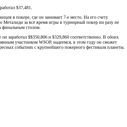
работал $37,481.
ев в покере, где он занимает 7-е место. На его счету
то Металиди за всё время игры в турнирный покер ни разу не
за финальным столом.
 он заработал $$350,806 и $329,860 соответственно. В обоих
тоянным участником WSOP, надеемся, в этом году он сможет
тересных событиях с крупнейшего покерного фестиваля планеты.