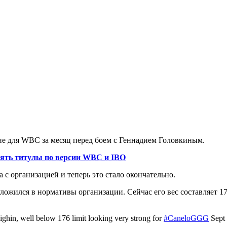
е для WBC за месяц перед боем с Геннадием Головкиным.
тоять титулы по версии WBC и IBO
 с организацией и теперь это стало окончательно.
ожился в нормативы организации. Сейчас его вес составляет 17
ghin, well below 176 limit looking very strong for
#CaneloGGG
Sept