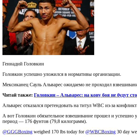
Геннадий Головкин
Головкин успешно уложился в нормативы организации.
Мексиканец Сауль Альварес ожидаемо не проходил взвешивани
Читай также:
Головкин – Альварес: на кону боя не будут с
Альварес отказался претендовать на титул WBC из-за конфликта
А вот Головкин обязательное взвешивание прошел и успешно ул
период — 176 фунтов (79,8 килограмм).
@GGGBoxing
weighed 170 lbs today for
@WBCBoxing
30 day wei