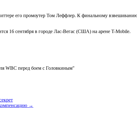
ттере его промоутер Том Леффлер. К финальному взвешиванию, 
ся 16 сентября в городе Лас-Вегас (США) на арене T-Mobile.
 для WBC перед боем с Головкиным"
секрет
ю компенсацию
→