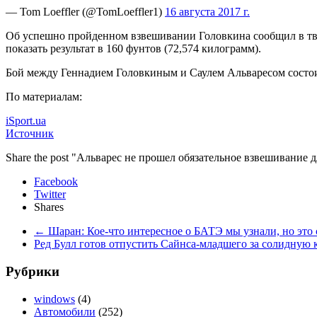
— Tom Loeffler (@TomLoeffler1)
16 августа 2017 г.
Об успешно пройденном взвешивании Головкина сообщил в тви
показать результат в 160 фунтов (72,574 килограмм).
Бой между Геннадием Головкиным и Саулем Альваресом состоит
По материалам:
iSport.ua
Источник
Share the post "Альварес не прошел обязательное взвешивание
Facebook
Twitter
Shares
←
Шаран: Кое-что интересное о БАТЭ мы узнали, но это 
Ред Булл готов отпустить Сайнса-младшего за солидну
Рубрики
windows
(4)
Автомобили
(252)