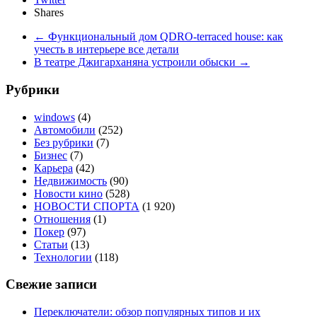
Shares
←
Функциональный дом QDRO-terraced house: как
учесть в интерьере все детали
В театре Джигарханяна устроили обыски
→
Рубрики
windows
(4)
Автомобили
(252)
Без рубрики
(7)
Бизнес
(7)
Карьера
(42)
Недвижимость
(90)
Новости кино
(528)
НОВОСТИ СПОРТА
(1 920)
Отношения
(1)
Покер
(97)
Статьи
(13)
Технологии
(118)
Свежие записи
Переключатели: обзор популярных типов и их