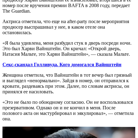
номер после вручения премии BAFTA в 2008 году, передает
The Guardian.
Актриса отметила, что еще на after-party после мероприятия
продюсер выспрашивал у нее, в каком отеле она
остановилась.
«Я была удивлена, меня разбудил стук в дверь посреди ночи.
Это был Харви Вайнштейн. Он кричал: «Открой дверь,
Натасия Мальте, это Харви Вайнштейн», — сказала Мальте.
Секс-скандал Голливуда. Кого домогался Вайнштейн
Женщина отметила, что Вайнштейн в тот вечер был грязный
и выглядел «ненормально». Зайдя в номер, он отправился к
кровати, раздеваясь при этом. Далее, по словам актрисы, он
принялся ее насиловать.
«Это не было по обоюдному согласию. Он не воспользовался
презервативом. Однако он и не кончил в меня. После
полового акта он мастурбировал и эякулировал», — отметила
она.