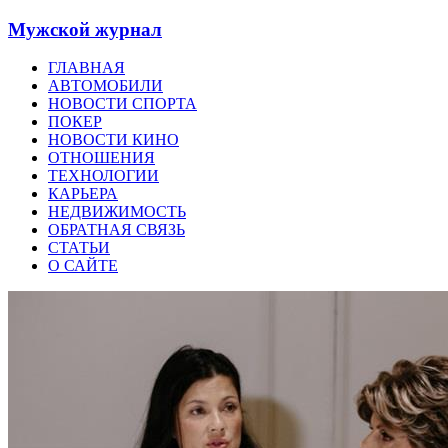
Мужской журнал
ГЛАВНАЯ
АВТОМОБИЛИ
НОВОСТИ СПОРТА
ПОКЕР
НОВОСТИ КИНО
ОТНОШЕНИЯ
ТЕХНОЛОГИИ
КАРЬЕРА
НЕДВИЖИМОСТЬ
ОБРАТНАЯ СВЯЗЬ
СТАТЬИ
О САЙТЕ