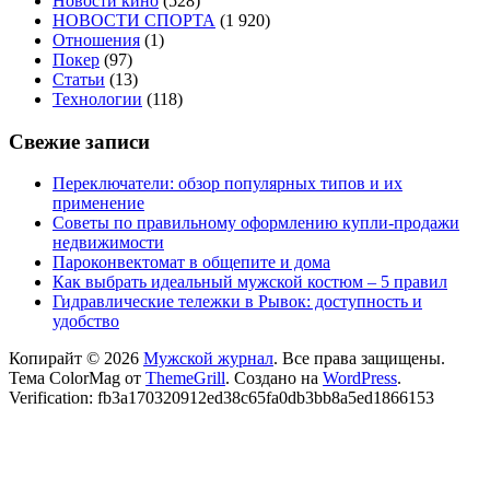
Новости кино
(528)
НОВОСТИ СПОРТА
(1 920)
Отношения
(1)
Покер
(97)
Статьи
(13)
Технологии
(118)
Свежие записи
Переключатели: обзор популярных типов и их
применение
Советы по правильному оформлению купли-продажи
недвижимости
Пароконвектомат в общепите и дома
Как выбрать идеальный мужской костюм – 5 правил
Гидравлические тележки в Рывок: доступность и
удобство
Копирайт © 2026
Мужской журнал
. Все права защищены.
Тема ColorMag от
ThemeGrill
. Создано на
WordPress
.
Verification: fb3a170320912ed38c65fa0db3bb8a5ed1866153