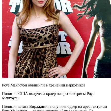
Роуз Макгоуэн обвинили в хранении наркотиков
Полиция США получила ордер на арест актрисы Роуз
Макгоуэн.
Полиция штата Вирджиния получила ордер на арест актрисы
Роуз Макгоуэн — звезды сериала «Зачарованные». Ее