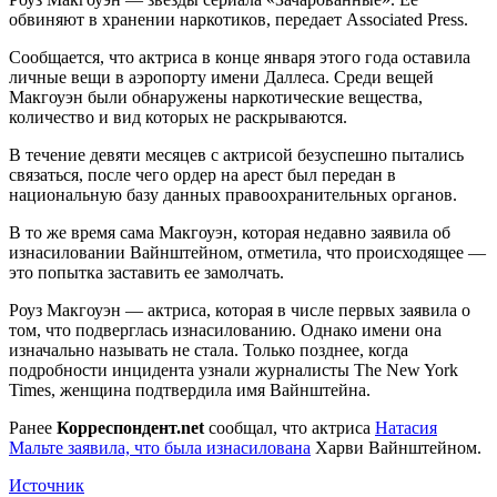
обвиняют в
хранении наркотиков, передает Associated Press.
Сообщается, что актриса в конце января этого года оставила
личные вещи в аэропорту имени Даллеса. Среди вещей
Макгоуэн были обнаружены наркотические вещества,
количество и вид которых не раскрываются.
В течение девяти месяцев с актрисой безуспешно пытались
связаться, после чего ордер на арест был передан в
национальную базу данных правоохранительных органов.
В то же время сама Макгоуэн, которая недавно заявила об
изнасиловании Вайнштейном, отметила, что происходящее —
это попытка заставить ее замолчать.
Роуз Макгоуэн — актриса, которая в числе первых заявила о
том, что подверглась изнасилованию. Однако имени она
изначально называть не стала. Только позднее, когда
подробности инцидента узнали журналисты The New York
Times, женщина подтвердила имя Вайнштейна.
Ранее
Корреспондент.net
сообщал, что актриса
Натасия
Мальте заявила, что была изнасилована
Харви Вайнштейном.
Источник