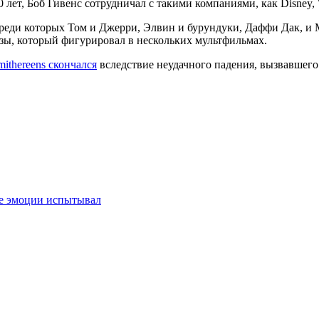
лет, Боб Гивенс сотрудничал с такими компаниями, как Disney, W
реди которых Том и Джерри, Элвин и бурундуки, Даффи Дак, и 
зы, который фигурировал в нескольких мультфильмах.
ithereens скончался
вследствие неудачного падения, вызвавшего
ие эмоции испытывал