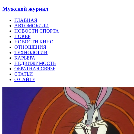
Мужской журнал
ГЛАВНАЯ
АВТОМОБИЛИ
НОВОСТИ СПОРТА
ПОКЕР
НОВОСТИ КИНО
ОТНОШЕНИЯ
ТЕХНОЛОГИИ
КАРЬЕРА
НЕДВИЖИМОСТЬ
ОБРАТНАЯ СВЯЗЬ
СТАТЬИ
О САЙТЕ