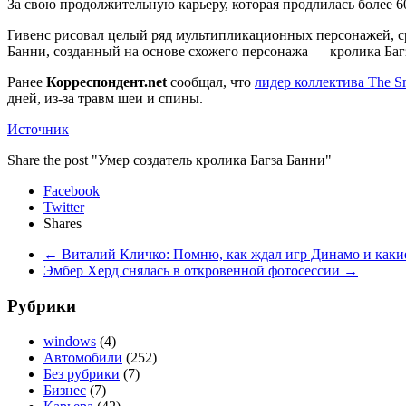
За свою продолжительную карьеру, которая продлилась более 60 
Гивенс рисовал целый ряд мультипликационных персонажей, с
Банни, созданный на основе схожего персонажа — кролика Баг
Ранее
Корреспондент.net
сообщал, что
лидер коллектива The Sm
дней, из-за травм шеи и спины.
Источник
Share the post "Умер создатель кролика Багза Банни"
Facebook
Twitter
Shares
←
Виталий Кличко: Помню, как ждал игр Динамо и как
Эмбер Херд снялась в откровенной фотосессии
→
Рубрики
windows
(4)
Автомобили
(252)
Без рубрики
(7)
Бизнес
(7)