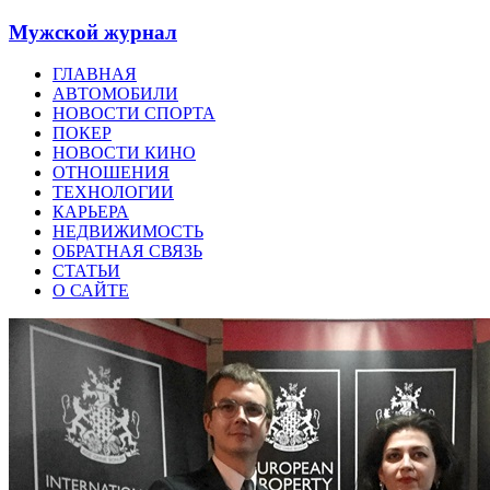
Мужской журнал
ГЛАВНАЯ
АВТОМОБИЛИ
НОВОСТИ СПОРТА
ПОКЕР
НОВОСТИ КИНО
ОТНОШЕНИЯ
ТЕХНОЛОГИИ
КАРЬЕРА
НЕДВИЖИМОСТЬ
ОБРАТНАЯ СВЯЗЬ
СТАТЬИ
О САЙТЕ