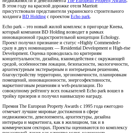
недвижимости и девелопмента
The European Property Awards
.
В этом году на красной дорожке отеля Marriott
присутствовали представители украинского строительного
холдинга
BD Holding
c проектом
Echo park
.
Echo park – это новый жилой комплекс в пригороде Киева,
который компания BD Holding возводит в рамках
инновационной градостроительной концепции Echology.
Проект получил признание и статус «Highly Commended»
сразу в двух номинациях — Residential Development и High-rise
Development. Оценка проводилась по критериям
концептуальности, дизайна, взаимодействия с окружающей
средой, особенностям локации, безопасности, экологичности,
архитектурным экстерьерным и интерьерным решениям,
благоустройству территории, эргономичности, планировкам
помещений, инновационности, энергоэфективности,
маркетинговым решениям и web-реализации. По
совокупному рейтингу всех показателей Echo park вошел в
тройку призеров и получил наивысшую награду.
Премия The European Property Awards с 1995 года ежегодно
отмечает лучшие мировые достижения в сфере
недвижимости, девелопмента, архитектуры, дизайна
интерьера и маркетинга, как в жилищном, так и в
коммерческом секторах. Проекты оцениваются по комплексу
показателей, таких как качество услуг, надежность,