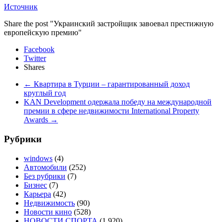
Источник
Share the post "Украинский застройщик завоевал престижную
европейскую премию"
Facebook
Twitter
Shares
←
Квартира в Турции – гарантированный доход
круглый год
KAN Development одержала победу на международной
премии в сфере недвижимости International Property
Awards
→
Рубрики
windows
(4)
Автомобили
(252)
Без рубрики
(7)
Бизнес
(7)
Карьера
(42)
Недвижимость
(90)
Новости кино
(528)
НОВОСТИ СПОРТА
(1 920)