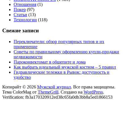
Отношения
(1)
Покер
(97)
Статьи
(13)
Технологии
(118)
Свежие записи
Переключатели: обзор популярных типов и их
применение
Советы по правильному оформлению купли-продажи
недвижимости
Пароконвектомат в общепите и дома
Как выбрать идеальный мужской костюм – 5 правил
Гидравлические тележки в Рывок: доступность и
удобство
Копирайт © 2026
Мужской журнал
. Все права защищены.
Тема ColorMag от
ThemeGrill
. Создано на
WordPress
.
Verification: fb3a170320912ed38c65fa0db3bb8a5ed1866153