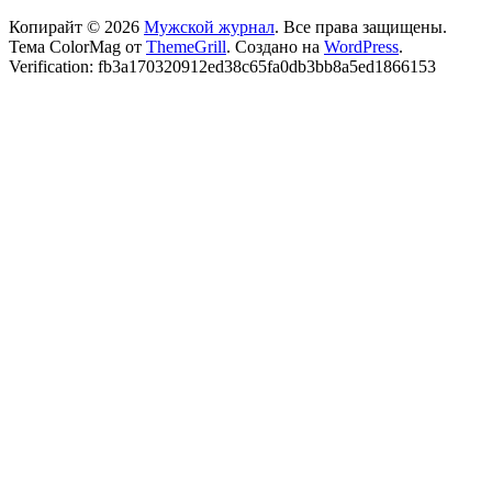
Копирайт © 2026
Мужской журнал
. Все права защищены.
Тема ColorMag от
ThemeGrill
. Создано на
WordPress
.
Verification: fb3a170320912ed38c65fa0db3bb8a5ed1866153