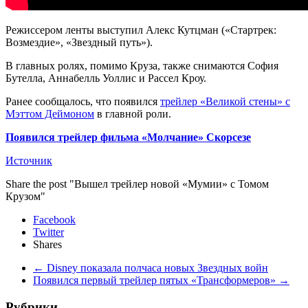
Режиссером ленты выступил Алекс Кутцман («Стартрек:
Возмездие», «Звездный путь»).
В главных ролях, помимо Круза, также снимаются София
Бутелла, Аннабелль Уоллис и Рассел Кроу.
Ранее сообщалось, что появился
трейлер «Великой стены» с
Мэттом Деймоном
в главной роли.
Появился трейлер фильма «Молчание» Скорсезе
Источник
Share the post "Вышел трейлер новой «Мумии» с Томом
Крузом"
Facebook
Twitter
Shares
←
Disney показала полчаса новых Звездных войн
Появился первый трейлер пятых «Трансформеров»
→
Рубрики