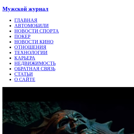
Мужской журнал
ГЛАВНАЯ
АВТОМОБИЛИ
НОВОСТИ СПОРТА
ПОКЕР
НОВОСТИ КИНО
ОТНОШЕНИЯ
ТЕХНОЛОГИИ
КАРЬЕРА
НЕДВИЖИМОСТЬ
ОБРАТНАЯ СВЯЗЬ
СТАТЬИ
О САЙТЕ