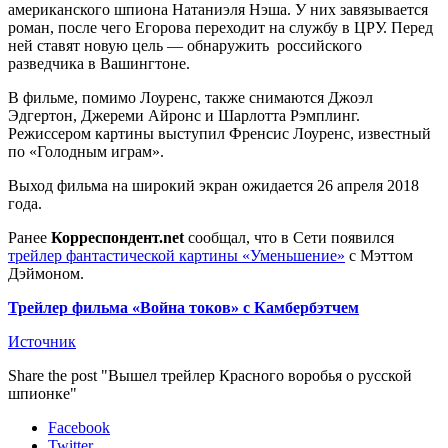
американского шпиона Натаниэля Нэша. У них завязывается
роман, после чего Егорова переходит на службу в ЦРУ. Перед
ней ставят новую цель — обнаружить российского
разведчика в Вашингтоне.
В фильме, помимо Лоуренс, также снимаются Джоэл
Эдгертон, Джереми Айронс и Шарлотта Рэмплинг.
Режиссером картины выступил Френсис Лоуренс, известный
по «Голодным играм».
Выход фильма на широкий экран ожидается 26 апреля 2018
года.
Ранее
Корреспондент.net
сообщал, что в Сети появился
трейлер фантастической картины «Уменьшение»
с Мэттом
Дэймоном.
Трейлер фильма «Война токов» с Камбербэтчем
Источник
Share the post "Вышел трейлер Красного воробья о русской
шпионке"
Facebook
Twitter