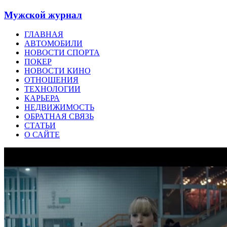
Мужской журнал
ГЛАВНАЯ
АВТОМОБИЛИ
НОВОСТИ СПОРТА
ПОКЕР
НОВОСТИ КИНО
ОТНОШЕНИЯ
ТЕХНОЛОГИИ
КАРЬЕРА
НЕДВИЖИМОСТЬ
ОБРАТНАЯ СВЯЗЬ
СТАТЬИ
О САЙТЕ