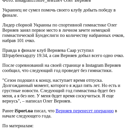
Фото: instagram.com/e_seleznev Олег Верняев
Украинец не сумел помочь своего клубу добыть победу в
финале.
Лидер сборной Украины по спортивной гимнастике Олег
Верняев занял первое место в личном зачете немецкой
гимнастической Бундеслиги
по количеству набранных очков,
набрав 101 очко.
Правда в финале клуб Верняева Саар уступил
Штраубенхардту 19:34, а сам Верняев добыл всего одно очко.
После соревнований на своей странице в Instagram Верняев
сообщил, что следующий год проведет без гимнастики.
"Сезон подошел к концу, наступает время отпуска.
Долгожданный момент, которого я ждал пять лет. Но есть и
грустные новости. Следующий год гимнастика будет без
меня, а я без нее. У меня будет время соскучиться. Я еще
вернусь", – написал Олег Верняев.
Ранее
iSport.ua
писал, что
Верняев перенесет операцию
в
начале следующего года.
По материалам: