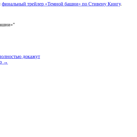
н
финальный трейлер «Темной башни» по Стивену Кингу
.
башни»"
 полностью докажут
ер
→