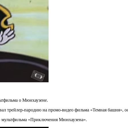
льтфильма о Мюнхаузене.
вал трейлер-пародию на промо-видео
фильма «Темная башня», о
ого мультфильма «Приключения Мюнхаузена».