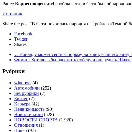
Ранее
Корреспондент.net
сообщал, что в Сети был обнародова
Источник
Share the post "В Сети появилась пародия на трейлер «Темной 
Facebook
Twitter
Shares
←
Роналду может сесть в тюрьму на 7 лет, если его вину
Фомин: Хотелось бы одержать победу и опередить Шахт
Рубрики
windows
(4)
Автомобили
(252)
Без рубрики
(7)
Бизнес
(7)
Карьера
(42)
Недвижимость
(90)
Новости кино
(528)
НОВОСТИ СПОРТА
(1 920)
Отношения
(1)
Покер
(97)