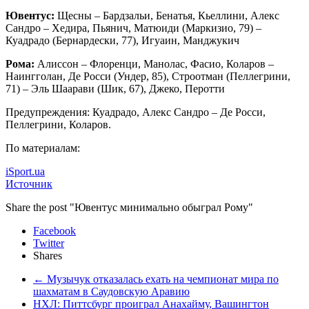
Ювентус:
Щесны – Бардзальи, Бенатья, Кьеллини, Алекс
Сандро – Хедира, Пьянич, Матюиди (Маркизио, 79) –
Куадрадо (Бернардески, 77), Игуаин, Манджукич
Рома:
Алиссон – Флоренци, Манолас, Фасио, Коларов –
Наингголан, Де Росси (Ундер, 85), Строотман (Пеллегрини,
71) – Эль Шаарави (Шик, 67), Джеко, Перотти
Предупреждения: Куадрадо, Алекс Сандро – Де Росси,
Пеллегрини, Коларов.
По материалам:
iSport.ua
Источник
Share the post "Ювентус минимально обыграл Рому"
Facebook
Twitter
Shares
←
Музычук отказалась ехать на чемпионат мира по
шахматам в Саудовскую Аравию
НХЛ: Питтсбург проиграл Анахайму, Вашингтон