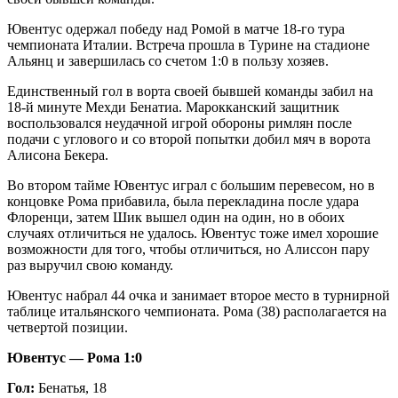
Ювентус одержал победу над Ромой в матче 18-го тура
чемпионата Италии. Встреча прошла в Турине на стадионе
Альянц и завершилась со счетом 1:0 в пользу хозяев.
Единственный гол в ворта своей бывшей команды забил на
18-й минуте Мехди Бенатиа. Марокканский защитник
воспользовался неудачной игрой обороны римлян после
подачи с углового и со второй попытки добил мяч в ворота
Алисона Бекера.
Во втором тайме Ювентус играл с большим перевесом, но в
концовке Рома прибавила, была перекладина после удара
Флоренци, затем Шик вышел один на один, но в обоих
случаях отличиться не удалось. Ювентус тоже имел хорошие
возможности для того, чтобы отличиться, но Алиссон пару
раз выручил свою команду.
Ювентус набрал 44 очка и занимает второе место в турнирной
таблице итальянского чемпионата. Рома (38) располагается на
четвертой позиции.
Ювентус — Рома 1:0
Гол:
Бенатья, 18