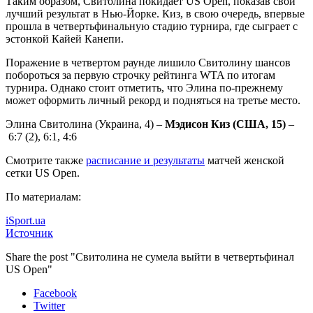
Таким образом, Свитолина покидает US Open, показав свой
лучший результат в Нью-Йорке. Киз, в свою очередь, впервые
прошла в четвертьфинальную стадию турнира, где сыграет с
эстонкой Кайей Канепи.
Поражение в четвертом раунде лишило Свитолину шансов
побороться за первую строчку рейтинга WTA по итогам
турнира. Однако стоит отметить, что Элина по-прежнему
может оформить личный рекорд и подняться на третье место.
Элина Свитолина (Украина, 4) –
Мэдисон Киз (США, 15)
–
6:7 (2), 6:1, 4:6
Смотрите также
расписание и результаты
матчей женской
сетки US Open.
По материалам:
iSport.ua
Источник
Share the post "Свитолина не сумела выйти в четвертьфинал
US Open"
Facebook
Twitter