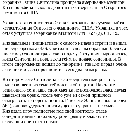
Украинка Элина Свитолина проиграла американке Мэдисон
Киз в борьбе за выход в дебютный четвертьфинал Открытого
чемпионата США.
Украинская теннисистка Элина Свитолина не сумела выйти в
четвертьфинал Открытого чемпионата США. Украинка в трех
сетах уступила американке Мэдисон Киз – 6:7 (2), 6:1, 4:6.
Киз завладела инициативой с самого начала встречи и вышла
вперед с брейком (3:0). Свитолина сделала обратный брейк, а
после всухую проиграла свою подачу. Ситуация выровнялась,
когда Свитолина вновь взяла гейм на подаче соперницы. В
итоге спортсменки дошли до тайбрейка, где Киз играла очень
активно и отдала противнице всего два розыгрыша.
Во втором сете Свитолина взяла убедительный реванш,
выиграв шесть из семи геймов в этой партии. На старте
решающего сета наша спортсменка не воспользовалась двумя
шансами на брейк, после чего уже ей самой пришлось
отыгрывать три брейк-пойнта. И все же Элина вышла вперед
(4:2), однако удержать преимущество украинка не сумела –
Киз взяла игру полностью под свой контроль, отдав
сопернице лишь по одному розыгрышу в каждом из
следующих четырех геймов.