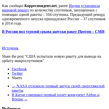
Как сообщал
Корреспондент.net
, ранее
Индия установила
мировой рекорд
по количеству спутников, запущенных с
помощью одной ракеты – 104 спутника. Предыдущий рекорд
одновременного запуска принадлежал России – 37 спутников
в 2014 году.
В России под угрозой срыва запуски ракет Протон – СМИ
Источник
Share the post "США испытали новую ракету для вывода на
орбиту микроспутников"
Facebook
Twitter
Shares
←
NASA отложило первый запуск своей сверхтяжелой
ракеты
В Китае совершил первый полет конкурент Airbus и
Boeing
→
Рубрики