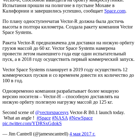
Испытания прошли на полигоне в пустыне
Мохаве в
Калифорнии и завершились успешно, сообщает
Space.com
.
По плану одноступенчатая Vector-R должна была достичь
высоты в полтора километра. Создала ракету компания Vector
Space Systems.
Ракета Vector-R предназначена для доставки на низкую орбиту
грузов массой до 60 кг. Vector Space Systems намерена
провести летом нынешнего года еще один испытательный
пуск, а в 2018 году осуществить первый коммерческий запуск.
Vector Space Systems планирует в 2019 году осуществить 12
коммерческих пусков и со временем довести их количество до
100 в год.
Одновременно компания разрабатывает более мощную
версию носителя – Vector-H – способную доставлять на
низкую орбиту полезную нагрузку массой до 125 кг.
Second scene of
@vectorspacesys
Vector-R B0.1 launch today.
What an angle !
#Space
#NASA
#NewSpace
pic.twitter.com/YDRSxGdokS
— Jim Cantrell (@jamesncantrell)
4 мая 2017 г.