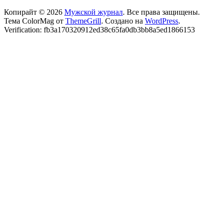
Копирайт © 2026
Мужской журнал
. Все права защищены.
Тема ColorMag от
ThemeGrill
. Создано на
WordPress
.
Verification: fb3a170320912ed38c65fa0db3bb8a5ed1866153