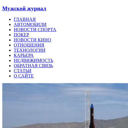
Мужской журнал
ГЛАВНАЯ
АВТОМОБИЛИ
НОВОСТИ СПОРТА
ПОКЕР
НОВОСТИ КИНО
ОТНОШЕНИЯ
ТЕХНОЛОГИИ
КАРЬЕРА
НЕДВИЖИМОСТЬ
ОБРАТНАЯ СВЯЗЬ
СТАТЬИ
О САЙТЕ