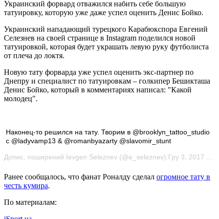
Украинский форвард отважился набить себе большую
татуировку, которую уже даже успел оценить Денис Бойко.
Украинский нападающий турецкого Карабюкспора Евгений
Селезнев на своей странице в
Instagram поделился новой
татуировкой, которая будет украшать левую руку футболиста
от плеча до локтя.
Новую тату форварда уже успел оценить экс-партнер по
Днепру и специалист по татуировкам – голкипер Бешикташа
Денис Бойко, который в комментариях написал: "Какой
молодец".
Наконец-то решился на тату. Творим в @brooklyn_tattoo_studio
с @ladyvamp13 & @romanbyazarty @slavomir_stunt
Допис, поширений Ievgen Seleznev (@e_seleznev) Гру 3, 2017 о 6:36 PST
Ранее сообщалось, что фанат Роналду сделал
огромное тату в
честь кумира
.
По материалам:
iSport.ua