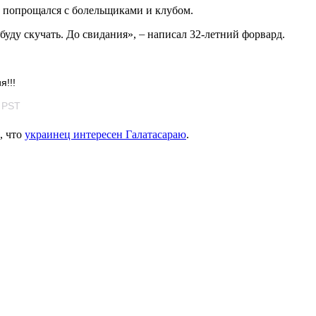
т попрощался с
болельщиками и клубом.
буду скучать. До свидания»,
–
написал 32-летний форвард.
я!!!
1 PST
, что
украинец интересен Галатасараю
.