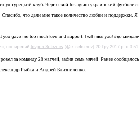
ул турецкий клуб. Через свой Instagram украинский футболис
 Спасибо, что дали мне такое количество любви и поддержки. Я 
that you gave me too much love and support. I will miss you! #до свидани
ис, поширений
Ievgen Seleznev
(@e_seleznev) 20 Гру 2017 р. о 3:5
ровел за команду 28 матчей, забив семь мячей. Ранее сообщалось
лександр Рыбка и Андрей Близниченко.