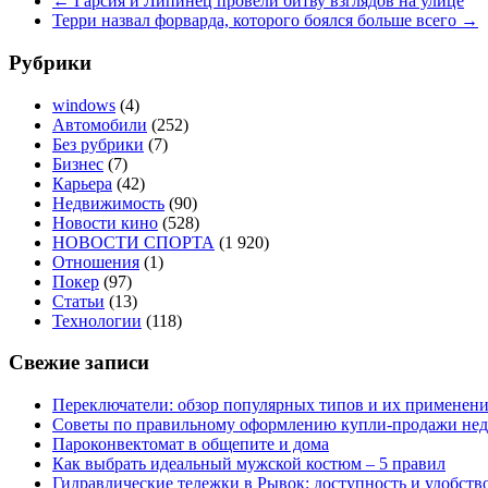
←
Гарсия и Липинец провели битву взглядов на улице
Терри назвал форварда, которого боялся больше всего
→
Рубрики
windows
(4)
Автомобили
(252)
Без рубрики
(7)
Бизнес
(7)
Карьера
(42)
Недвижимость
(90)
Новости кино
(528)
НОВОСТИ СПОРТА
(1 920)
Отношения
(1)
Покер
(97)
Статьи
(13)
Технологии
(118)
Свежие записи
Переключатели: обзор популярных типов и их применен
Советы по правильному оформлению купли-продажи не
Пароконвектомат в общепите и дома
Как выбрать идеальный мужской костюм – 5 правил
Гидравлические тележки в Рывок: доступность и удобств