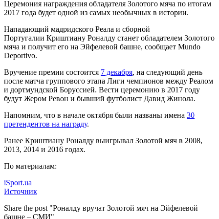
Церемония награждения обладателя Золотого мяча по итогам
2017 года будет одной из самых необычных в истории.
Нападающий мадридского Реала и сборной
Португалии Криштиану Роналду станет обладателем
Золотого
мяча и получит его на Эйфелевой башне, сообщает Mundo
Deportivo.
Вручение премии состоится
7 декабря
, на следующий день
после матча группового этапа Лиги чемпионов между Реалом
и дортмундской Боруссией. Вести церемонию в 2017 году
будут Жером Ревон и бывший футболист Давид Жинола.
Напомним, что в начале октября были названы имена
30
претендентов на награду
.
Ранее Криштиану Роналду выигрывал Золотой мяч в 2008,
2013, 2014 и 2016 годах.
По материалам:
iSport.ua
Источник
Share the post "Роналду вручат Золотой мяч на Эйфелевой
башне – СМИ"