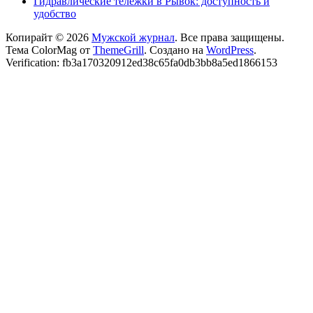
Гидравлические тележки в Рывок: доступность и
удобство
Копирайт © 2026
Мужской журнал
. Все права защищены.
Тема ColorMag от
ThemeGrill
. Создано на
WordPress
.
Verification: fb3a170320912ed38c65fa0db3bb8a5ed1866153