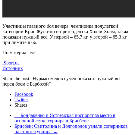
Участницы главного боя вечера, чемпионка полулегкой
категории Крис Жустино и претендентка Холли Холм, также
показали нужный вес. У первой – 65,7 кг, у второй – 65,3 кг
при лимите в 66.
По материалам:
iSport.ua
Источник
Share the post "Нурмагомедов сумел показать нужный вес
перед боем с Барбозой"
Facebook
Twitter
Shares
←
Бондаренко и Ястремская поспорят за место в
основной сетке турнира в Брисбене
Брисбен: Свитолина и Долгополов узнали соперников
на старте турнира
→