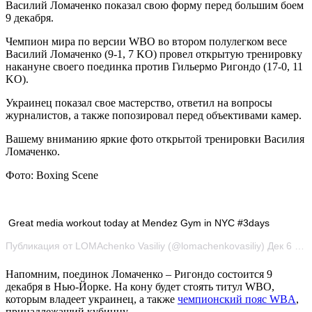
Василий Ломаченко показал свою форму перед большим боем
9 декабря.
Чемпион мира по версии WBO во втором полулегком весе
Василий Ломаченко (9-1, 7 KO) провел открытую тренировку
накануне своего
поединка против Гильермо Ригондо (17-0, 11
KO).
Украинец показал свое мастерство, ответил на вопросы
журналистов, а также попозировал перед объективами камер.
Вашему вниманию яркие фото открытой тренировки Василия
Ломаченко.
Фото: Boxing Scene
Great media workout today at Mendez Gym in NYC #3days
Публикация от LOMAchenko Vasiliy (@lomachenkovasiliy) Дек 6 2017 в 1:15 PST
Напомним, поединок Ломаченко – Ригондо состоится 9
декабря в Нью-Йорке. На кону будет стоять титул WBO,
которым владеет украинец, а также
чемпионский пояс WBA
,
принадлежащий кубинцу.