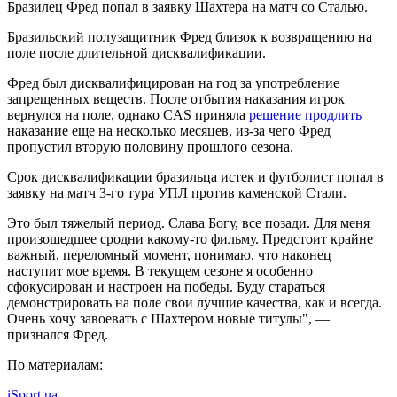
Бразилец Фред попал в заявку Шахтера на матч со Сталью.
Бразильский полузащитник Фред близок к возвращению на
поле после длительной дисквалификации.
Фред был дисквалифицирован на год за употребление
запрещенных веществ. После отбытия наказания игрок
вернулся на поле, однако CAS приняла
решение продлить
наказание еще на несколько месяцев, из-за чего Фред
пропустил вторую половину прошлого сезона.
Срок дисквалификации бразильца истек и футболист попал в
заявку на матч 3-го тура УПЛ против каменской Стали.
Это был тяжелый период. Слава Богу, все позади. Для меня
произошедшее сродни какому-то фильму. Предстоит крайне
важный, переломный момент, понимаю, что наконец
наступит мое время. В текущем сезоне я особенно
сфокусирован и настроен на победы. Буду стараться
демонстрировать на поле свои лучшие качества, как и всегда.
Очень хочу завоевать с Шахтером новые титулы", —
признался Фред.
По материалам:
iSport.ua