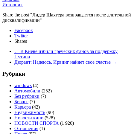
Источник
Share the post "Лидер Шахтера возвращается после длительной
дисквалификации"
Facebook
Twitter
Shares
←
В Киеве избили греческих фанов за поддержку
Путина
Дюрант: Надеюсь, Ирвинг найдет свое счастье
→
Рубрики
windows
(4)
Автомобили
(252)
Без рубрики
(7)
Бизнес
(7)
Карьера
(42)
Недвижимость
(90)
Новости кино
(528)
НОВОСТИ СПОРТА
(1 920)
Отношения
(1)
Покер
(97)