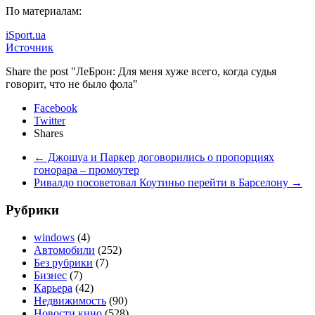
По материалам:
iSport.ua
Источник
Share the post "ЛеБрон: Для меня хуже всего, когда судья
говорит, что не было фола"
Facebook
Twitter
Shares
←
Джошуа и Паркер договорились о пропорциях
гонорара – промоутер
Ривалдо посоветовал Коутиньо перейти в Барселону
→
Рубрики
windows
(4)
Автомобили
(252)
Без рубрики
(7)
Бизнес
(7)
Карьера
(42)
Недвижимость
(90)
Новости кино
(528)