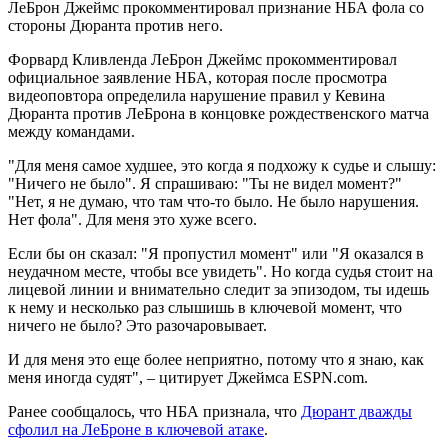
ЛеБрон Джеймс прокомментировал признание НБА фола со
стороны Дюранта против него.
Форвард Кливленда ЛеБрон Джеймс прокомментировал
официальное заявление НБА, которая после просмотра
видеоповтора определила нарушение правил у Кевина
Дюранта против ЛеБрона в концовке рождественского матча
между командами.
"Для меня самое худшее, это когда я подхожу к судье и слышу:
"Ничего не было". Я спрашиваю: "Ты не видел момент?"
"Нет, я не думаю, что там что-то было. Не было нарушения.
Нет фола". Для меня это хуже всего.
Если бы он сказал: "Я пропустил момент" или "Я оказался в
неудачном месте, чтобы все увидеть". Но когда судья стоит на
лицевой линии и внимательно следит за эпизодом, ты идешь
к нему и несколько раз слышишь в ключевой момент, что
ничего не было? Это разочаровывает.
И для меня это еще более неприятно, потому что я знаю, как
меня иногда судят", – цитирует Джеймса ESPN.com.
Ранее сообщалось, что НБА признала, что
Дюрант дважды
сфолил на ЛеБроне в ключевой атаке
.